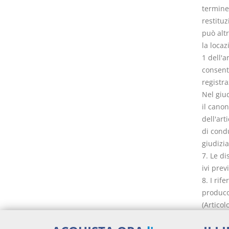
termine 
restitu
può altr
la loca
1 dell'a
consenti
registra
Nel giud
il cano
dell'art
di condu
giudizi
7. Le di
ivi prev
8. I rif
producon
(Articol
decorre