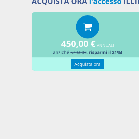
ACQUISTA ORA
l'accesso
ILL
Docume
450,00 €
ANNUALI
Contr
anziché
570.00€
,
risparmi il 21%!
La lo
Legg
Acquista ora
Nulli
Nulli
Percor
LEGG
Aggiu