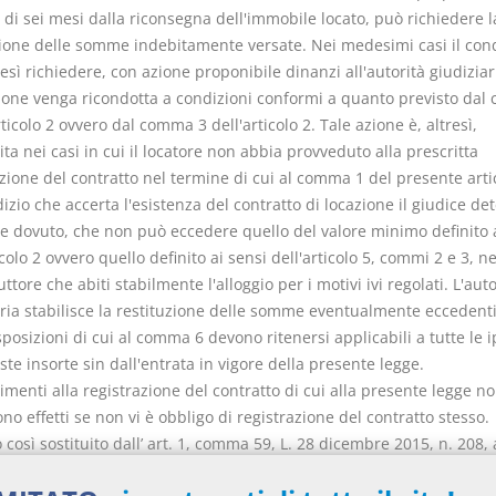
di sei mesi dalla riconsegna dell'immobile locato, può richiedere l
zione delle somme indebitamente versate. Nei medesimi casi il con
esì richiedere, con azione proponibile dinanzi all'autorità giudiziar
zione venga ricondotta a condizioni conformi a quanto previsto da
rticolo 2 ovvero dal comma 3 dell'articolo 2. Tale azione è, altresì,
ta nei casi in cui il locatore non abbia provveduto alla prescritta
zione del contratto nel termine di cui al comma 1 del presente arti
izio che accerta l'esistenza del contratto di locazione il giudice d
ne dovuto, che non può eccedere quello del valore minimo definito 
icolo 2 ovvero quello definito ai sensi dell'articolo 5, commi 2 e 3, n
ttore che abiti stabilmente l'alloggio per i motivi ivi regolati. L'auto
aria stabilisce la restituzione delle somme eventualmente eccedenti
sposizioni di cui al comma 6 devono ritenersi applicabili a tutte le i
iste insorte sin dall'entrata in vigore della presente legge.
erimenti alla registrazione del contratto di cui alla presente legge n
o effetti se non vi è obbligo di registrazione del contratto stesso.
o così sostituito dall’ art. 1, comma 59, L. 28 dicembre 2015, n. 208, 
re dal 1° gennaio 2016)