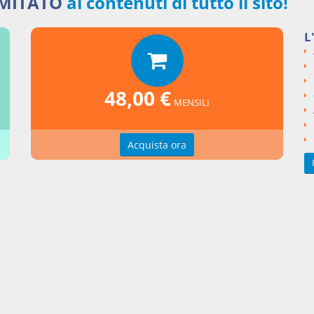
IMITATO
ai contenuti di tutto il sito!
L
nti collegati
48,00 €
MENSILI
atti tipo in materia di locazioni di immobili ad uso abitativo
cazione degli immobili urbani
e del 1998 numero 431
Acquista ora
tà dei patti divergenti rispetto al contratto di locazione concertato
tà per espressa disposizione di legge (nullità testuale)
si argomentali
I
Legge
1998
431
ngi un commento