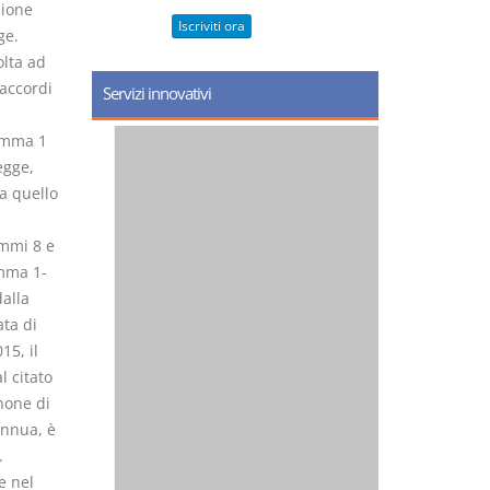
zione
Iscriviti ora
ge.
olta ad
 accordi
Servizi innovativi
comma 1
egge,
a quello
commi 8 e
omma 1-
dalla
ata di
15, il
l citato
none di
annua, è
.
e nel