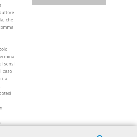
a
duttore
ia, che
l comma
colo.
etermina
ai sensi
el caso
rità
.
potesi
on
a