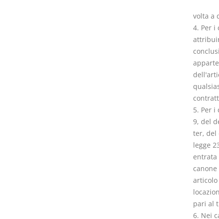
volta a 
4. Per i
attribu
conclus
apparten
dell'art
qualsias
contratt
5. Per i
9, del d
ter, del
legge 23
entrata 
canone a
articolo
locazio
pari al 
6. Nei c