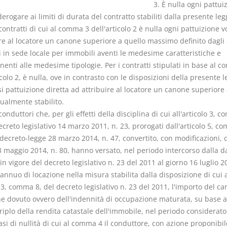
3. È nulla ogni pattui
derogare ai limiti di durata del contratto stabiliti dalla presente leg
 contratti di cui al comma 3 dell'articolo 2 è nulla ogni pattuizione v
ire al locatore un canone superiore a quello massimo definito dagli
i in sede locale per immobili aventi le medesime caratteristiche e
enti alle medesime tipologie. Per i contratti stipulati in base al 
icolo 2, è nulla, ove in contrasto con le disposizioni della presente l
i pattuizione diretta ad attribuire al locatore un canone superiore 
ualmente stabilito.
 conduttori che, per gli effetti della disciplina di cui all'articolo 3, 
ecreto legislativo 14 marzo 2011, n. 23, prorogati dall'articolo 5, c
 decreto-legge 28 marzo 2014, n. 47, convertito, con modificazioni, 
 maggio 2014, n. 80, hanno versato, nel periodo intercorso dalla d
in vigore del decreto legislativo n. 23 del 2011 al giorno 16 luglio 20
nnuo di locazione nella misura stabilita dalla disposizione di cui a
 3, comma 8, del decreto legislativo n. 23 del 2011, l'importo del ca
ne dovuto ovvero dell'indennità di occupazione maturata, su base 
triplo della rendita catastale dell'immobile, nel periodo considerato
asi di nullità di cui al comma 4 il conduttore, con azione proponibil