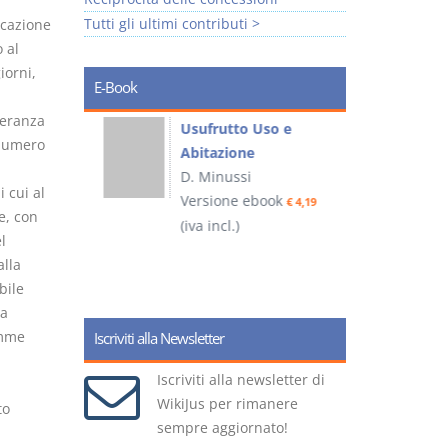
Tutti gli ultimi contributi >
ocazione
 al
iorni,
E-Book
peranza
liminari
Usufrutto Uso e
 numero
Abitazione
D. Minussi
i cui al
ook
Versione ebook
€ 4,19
€ 4,19
e, con
(iva incl.)
(
l
alla
bile
la
omme
Iscriviti alla Newsletter
Iscriviti alla newsletter di
WikiJus per rimanere
to
sempre aggiornato!