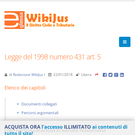
Legge del 1998 numero 431 art. 5
di
Redazione WikiJus I
22/01/2018
Libera
Elenco dei capitoli
Documenti collegati
Percorsi argomentali
ACQUISTA ORA
l'accesso
ILLIMITATO
ai contenuti di
CONTRATTI DI LOCAZIONE DI NATURA TRANSITORIA
tutto il sito!