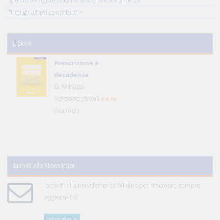
Specifiche figure di contratto a favore di terzo
Tutti gli ultimi contributi >
E-Book
Prescrizione e
decadenza
D. Minussi
Versione ebook
€ 4,19
(iva incl.)
Iscriviti alla Newsletter
Iscriviti alla newsletter di WikiJus per rimanere sempre
aggiornato!
Iscriviti ora