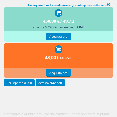
Rimangono 1 su 3 visualizzazioni gratuite questa settimana.
1. Il decreto di cui al comma 2 dell'articolo 4 definisce le condizioni e le
modalità per la stipula di contratti di locazione di natura transitoria
450,00 €
anche di durata inferiore ai limiti previsti dalla presente legge per
ANNUALI
anziché
570.00€
,
risparmi il 21%!
soddisfare particolari esigenze delle parti.
2. In
Acquista ora
48,00 €
MENSILI
Acquista ora
Per saperne di più
Accesso abbonati
alternativa a quanto previsto dal comma 1, possono essere stipulati