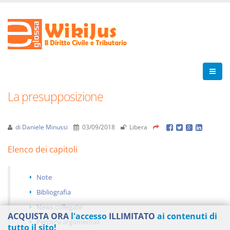
La presupposizione
di
Daniele Minussi
03/09/2018
Libera
Elenco dei capitoli
Note
Bibliografia
News collegate
ACQUISTA ORA
l'accesso
ILLIMITATO
ai contenuti di
Percorsi argomentali
tutto il sito!