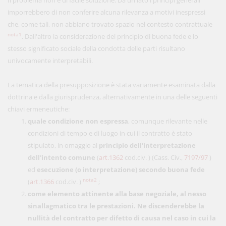
Il problema non è di facile soluzione. Da un lato i principi generali
imporrebbero di non conferire alcuna rilevanza a motivi inespressi
che, come tali, non abbiano trovato spazio nel contesto contrattuale
nota1
. Dall'altro la considerazione del principio di buona fede e lo
stesso significato sociale della condotta delle parti risultano
univocamente interpretabili.
La tematica della presupposizione è stata variamente esaminata dalla
dottrina e dalla giurisprudenza, alternativamente in una delle seguenti
chiavi ermeneutiche:
quale condizione non espressa
, comunque rilevante nelle
condizioni di tempo e di luogo in cui il contratto è stato
stipulato, in omaggio al
principio dell'interpretazione
dell'intento comune
(
art.1362
cod.civ. ) (Cass. Civ.,
7197/97
)
ed
esecuzione (o interpretazione) secondo buona fede
nota2
(
art.1366
cod.civ. )
;
come elemento attinente alla base negoziale, al nesso
sinallagmatico tra le prestazioni. Ne discenderebbe la
nullità del contratto per difetto di causa nel caso in cui la