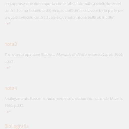
presupposizione non importa come tale l'automatica risoluzione del
contratto, ma il rimedio del recesso unilaterale a favore della parte per
la quale il vincolo contrattuale è divenuto intollerabile od inutile".
top2
nota3
E' di questa opinione Gazzoni,
Manuale di diritto privato
, Napoli, 1996,
p.881.
top3
nota4
Analogamente Bessone,
Adempimento e rischio contrattuale
, Milano,
1969, p.285.
top4
Bibliografia