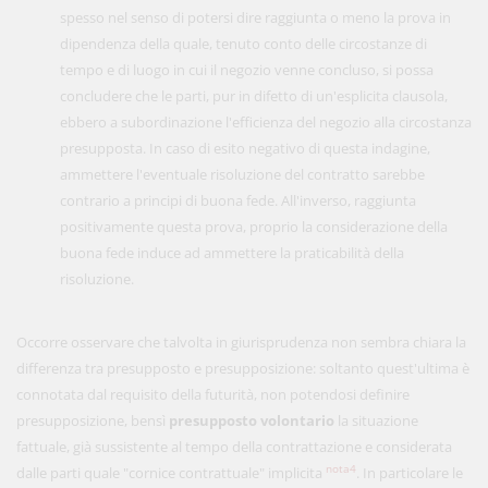
spesso nel senso di potersi dire raggiunta o meno la prova in
dipendenza della quale, tenuto conto delle circostanze di
tempo e di luogo in cui il negozio venne concluso, si possa
concludere che le parti, pur in difetto di un'esplicita clausola,
ebbero a subordinazione l'efficienza del negozio alla circostanza
presupposta. In caso di esito negativo di questa indagine,
ammettere l'eventuale risoluzione del contratto sarebbe
contrario a principi di buona fede. All'inverso, raggiunta
positivamente questa prova, proprio la considerazione della
buona fede induce ad ammettere la praticabilità della
risoluzione.
Occorre osservare che talvolta in giurisprudenza non sembra chiara la
differenza tra presupposto e presupposizione: soltanto quest'ultima è
connotata dal requisito della futurità, non potendosi definire
presupposizione, bensì
presupposto volontario
la situazione
fattuale, già sussistente al tempo della contrattazione e considerata
nota4
dalle parti quale "cornice contrattuale" implicita
. In particolare le