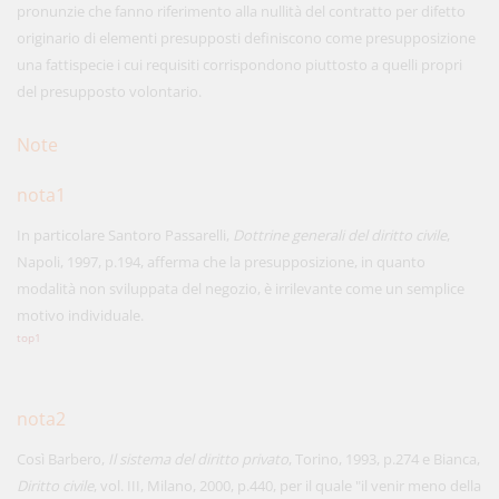
pronunzie che fanno riferimento alla nullità del contratto per difetto
originario di elementi presupposti definiscono come presupposizione
una fattispecie i cui requisiti corrispondono piuttosto a quelli propri
del presupposto volontario.
Note
nota1
In particolare Santoro Passarelli,
Dottrine generali del diritto civile
,
Napoli, 1997, p.194, afferma che la presupposizione, in quanto
modalità non sviluppata del negozio, è irrilevante come un semplice
motivo individuale.
top1
nota2
Così Barbero,
Il sistema del diritto privato
, Torino, 1993, p.274 e Bianca,
Diritto civile
, vol. III, Milano, 2000, p.440, per il quale "il venir meno della