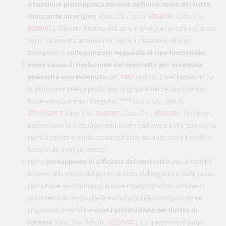
situazione presupposta potesse definirsi come del tutto
mancante ab origine
(Cass. Civ., sez.II,
3083/98
; Cass. Civ.,
8689/95
). Talvolta il senso dell'atto si rinviene non già nel nesso
tra le reciproche attribuzioni, bensì in relazione ad una
fattispecie di
collegamento negoziale di tipo funzionale;
come causa di risoluzione del contratto per eccessiva
onerosità sopravvenuta
(
art.1467
cod.civ. ), nell'ipotesi in cui
la situazione presupposta, pur originariamente sussistente,
nota3
fosse venuta meno in seguito
(Cass. Civ., Sez. II,
27916/2017
; Cass. Civ.,
1040/95
; Cass. Civ.,
4554/89
). Anche in
questo caso la presupposizione viene ad avere a che fare con la
corrispettività e con la causa dell'atto, sia pure sotto il profilo
funzionale (non genetico);
come
presupposto di efficacia del contratto
che, ancorchè
esterno allo stesso dal punto di vista dell'oggetto e della causa,
comunque ne costituisca la base implicitamente comune ai
contraenti, di modo che la mancanza della corrispondente
situazione determinerebbe
l'attribuzione del diritto di
recesso
(Cass. Civ. Sez. III,
12235/07
). La questione si pone