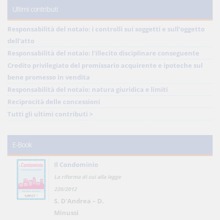
Ultimi contributi
Responsabilità del notaio: i controlli sui soggetti e sull'oggetto
dell'atto
Responsabilità del notaio: l'illecito disciplinare conseguente
Credito privilegiato del promissario acquirente e ipoteche sul
bene promesso in vendita
Responsabilità del notaio: natura giuridica e limiti
Reciprocità delle concessioni
Tutti gli ultimi contributi >
E-Book
Il Condominio
La riforma di cui alla legge
220/2012
S. D'Andrea – D.
Minussi