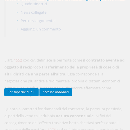
Quadri sinottici
News collegate
Percorsi argomentali
450,00 €
ANNUALI
Aggiungi un commento
anziché
570.00€
,
risparmi il 21%!
Acquista ora
L'art.
1552
cod.civ. definisce la permuta come
il contratto avente ad
48,00 €
MENSILI
oggetto il reciproco trasferimento della proprietà di cose o di
altri diritti da una parte all'altra.
Essa corrisponde alla
negoziazione più antica e rudimentale, propria di sistemi economici
Acquista ora
primitivi, nei quali la moneta non si sia ancora affermata come
Per saperne di più
Accesso abbonati
nota1
misuratore degli scambi
.
Quanto ai caratteri fondamentali del contratto, la permuta possiede,
al pari della vendita, indubbia
natura consensuale
. Ai fini del
conseguimento dell'effetto traslativo basta che siasi perfezionato il
consenso delle parti (art.
1376
cod.civ.). Non occorre, in particolare, la