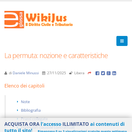
La permuta: nozione e caratteristiche
di
Daniele Minussi
27/11/2025
Libera
Elenco dei capitoli
Note
Bibliografia
Prassi collegate
ACQUISTA ORA
l'accesso
ILLIMITATO
ai contenuti di
Formulari clausole contrattuali
tutto il sito!
Rimangono 0 su 3 visualizzazioni gratuite questa settimana.