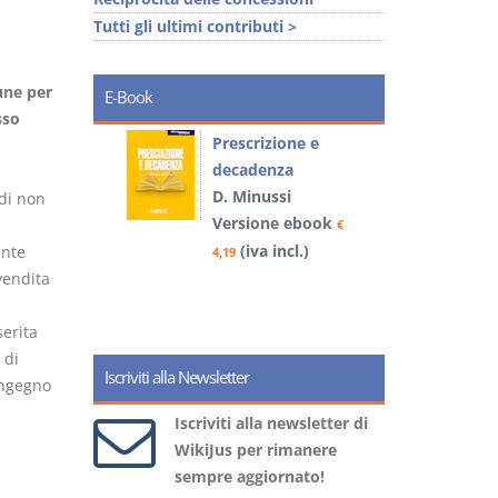
Tutti gli ultimi contributi >
une per
E-Book
sso
so e
Prescrizione e
decadenza
D. Minussi
di non
book
Versione ebook
€
€
)
(iva incl.)
ante
4,19
5
vendita
serita
 di
Iscriviti alla Newsletter
congegno
Iscriviti alla newsletter di
WikiJus per rimanere
sempre aggiornato!