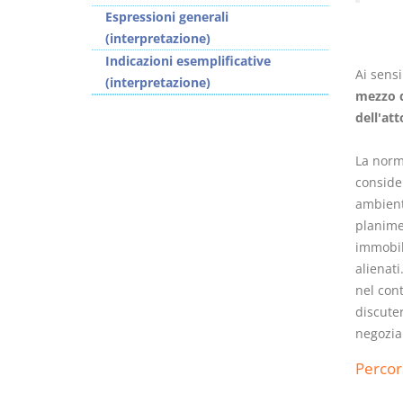
Espressioni generali
(interpretazione)
Indicazioni esemplificative
Ai sensi
(interpretazione)
mezzo d
dell'att
La norm
consider
ambienta
planime
immobili
alienati
nel con
discuter
negozial
Percor