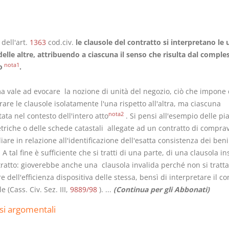
 dell'art.
1363
cod.civ.
le clausole del contratto si interpretano le 
elle altre, attribuendo a ciascuna il senso che risulta dal comple
I Vincoli Preliminari
Usufrutto U
nota1
o
.
Abitazione
D. Minussi
D. Minussi
a vale ad evocare la nozione di unità del negozio, ciò che impone 
Versione ebook
Versione e
are le clausole isolatamente l'una rispetto all'altra, ma ciascuna
€
nota2
(iva incl.)
(iva incl.
ta nel contesto dell'intero atto
. Si pensi all'esempio delle pi
4,19
4,19
triche o delle schede catastali allegate ad un contratto di compra
are in relazione all'identificazione dell'esatta consistenza dei beni
. A tal fine è sufficiente che si tratti di una parte, di una clausola in
tratto: gioverebbe anche una clausola invalida perché non si tratta
e dell'efficienza dispositiva delle stessa, bensì di interpretare il 
e (Cass. Civ. Sez. III,
9889/98
). ...
(Continua per gli Abbonati)
si argomentali