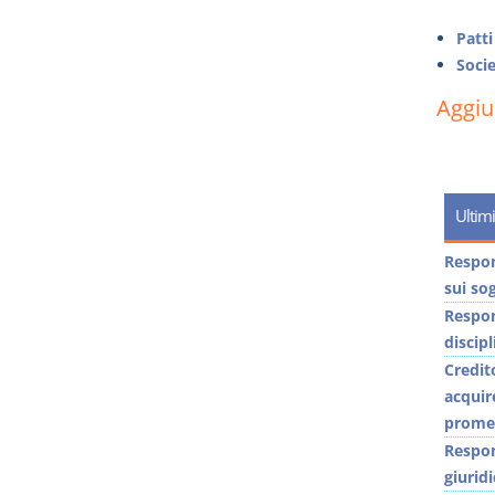
Patti
Socie
Aggi
Ultimi
Respons
sui sog
Respons
discip
Credit
acquir
promes
Respon
giuridi