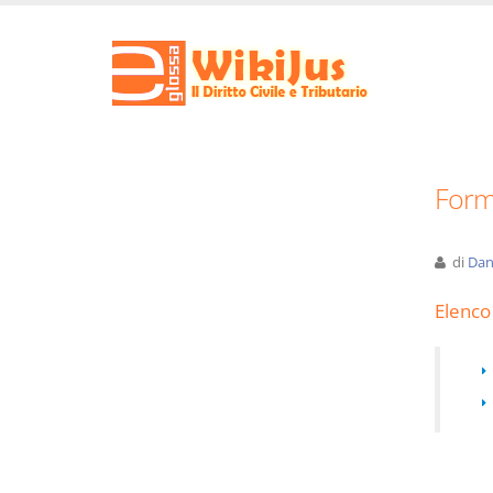
Forma
di
Dan
Elenco 