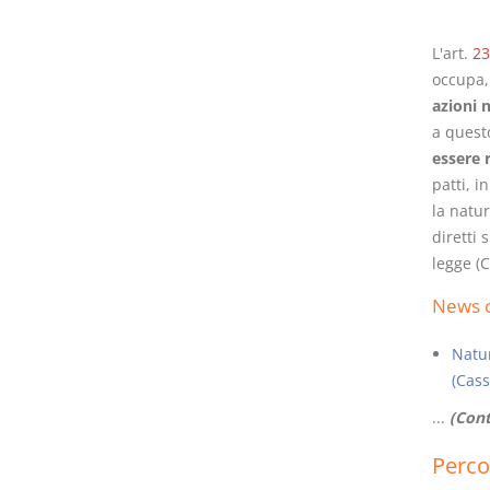
L'art.
23
occupa, 
azioni 
a quest
essere 
patti, i
la natur
diretti 
legge (C
News c
Natur
(Cass
...
(Cont
Perco