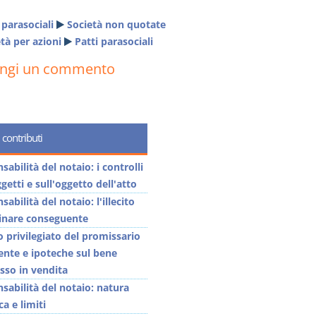
 parasociali
Società non quotate
tà per azioni
Patti parasociali
ungi un commento
 contributi
abilità del notaio: i controlli
getti e sull'oggetto dell'atto
abilità del notaio: l'illecito
linare conseguente
o privilegiato del promissario
ente e ipoteche sul bene
so in vendita
sabilità del notaio: natura
ca e limiti