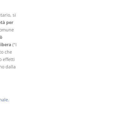
tario, si
età per
 Comune
uò
libera
("I
ato che
 effetti
mo dalla
male.