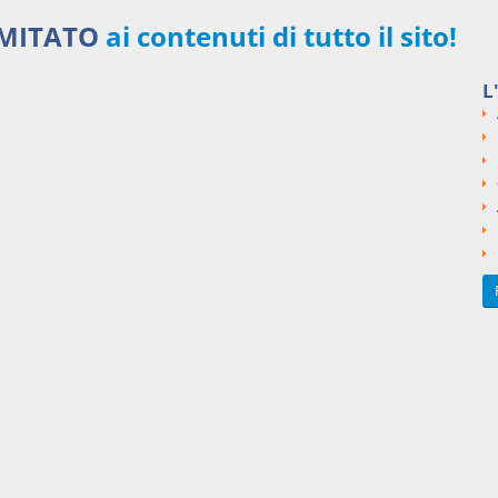
IMITATO
ai contenuti di tutto il sito!
Iscriviti ora
L
i innovativi
48,00 €
MENSILI
Acquista ora