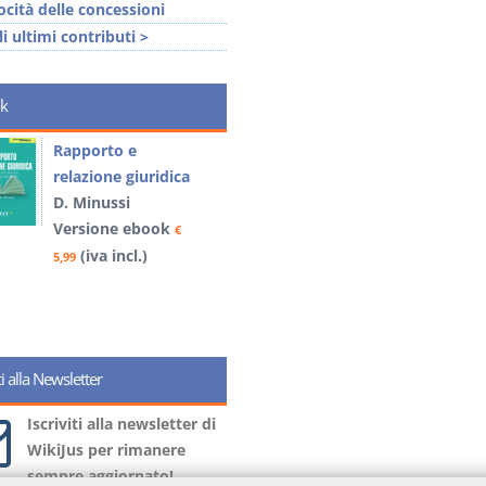
ocità delle concessioni
li ultimi contributi >
k
Rapporto e
I Singoli Contratti
relazione giuridica
D. Minussi
D. Minussi
Versione ebook
€
Versione ebook
(iva incl.)
€
5,99
(iva incl.)
5,99
iti alla Newsletter
Iscriviti alla newsletter di
WikiJus per rimanere
sempre aggiornato!