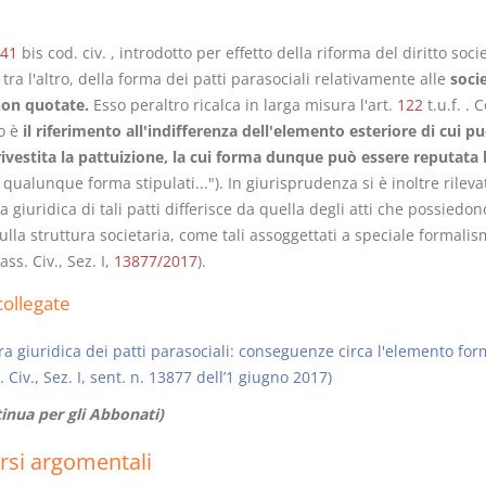
41
bis cod. civ. , introdotto per effetto della riforma del diritto socie
tra l'altro, della forma dei patti parasociali relativamente alle
soci
non quotate.
Esso peraltro ricalca in larga misura l'art.
122
t.u.f. .
o è
il riferimento all'indifferenza dell'elemento esteriore di cui p
rivestita la pattuizione, la cui forma dunque può essere reputata 
n qualunque forma stipulati..."). In giurisprudenza si è inoltre rilev
a giuridica di tali patti differisce da quella degli atti che possiedono
sulla struttura societaria, come tali assoggettati a speciale formalis
ass. Civ., Sez. I,
13877/2017
).
ollegate
a giuridica dei patti parasociali: conseguenze circa l'elemento for
. Civ., Sez. I, sent. n. 13877 dell’1 giugno 2017)
inua per gli Abbonati)
rsi argomentali