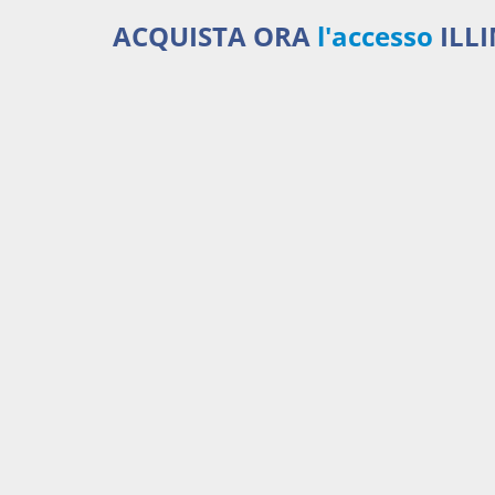
ACQUISTA ORA
l'accesso
ILL
Serviz
450,00 €
ANNUALI
anziché
570.00€
,
risparmi il 21%!
Acquista ora