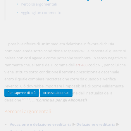
Percorsi argomentali
Aggiungi un commento
450,00 €
ANNUALI
anziché
570.00€
,
risparmi il 21%!
Acquista ora
E' possibile riferire di un'immediata delazione in favore di chi sia
nominato erede sotto condizione sospensiva? La risposta al quesito si
palesa non così agevole come potrebbe sembrare. In senso negativo si
48,00 €
rammenta che, ai sensi del II comma dell'
MENSILI
art.480
cod.civ. , per colui che
viene istituito sotto condizione il termine prescrizionale decennale
entro il quale compiere l'accettazione corre da quando si verifica
Acquista ora
l'evento. Ciò dovrebbe importare l'impossibilità di porre validamente
in essere un atto di accettazione a cagione dell'inattualità della
Per saperne di più
Accesso abbonati
nota1
delazione
. ...
(Continua per gli Abbonati)
Percorsi argomentali
Vocazione e delazione ereditaria
Delazione ereditaria