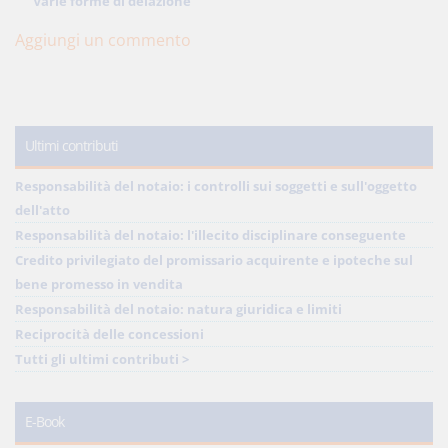
Varie forme di delazione
Aggiungi un commento
Ultimi contributi
Responsabilità del notaio: i controlli sui soggetti e sull'oggetto
dell'atto
Responsabilità del notaio: l'illecito disciplinare conseguente
Credito privilegiato del promissario acquirente e ipoteche sul
bene promesso in vendita
Responsabilità del notaio: natura giuridica e limiti
Reciprocità delle concessioni
Tutti gli ultimi contributi >
E-Book