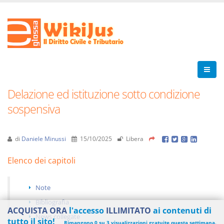
Delazione ed istituzione sotto condizione
sospensiva
di
Daniele Minussi
15/10/2025
Libera
Elenco dei capitoli
Note
Bibliografia
ACQUISTA ORA
l'accesso
ILLIMITATO
ai contenuti di
News collegate
tutto il sito!
Rimangono 0 su 3 visualizzazioni gratuite questa settimana.