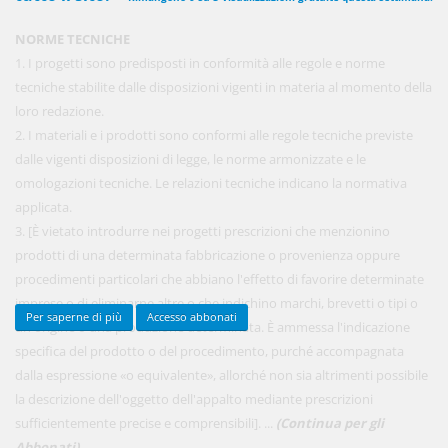
NORME TECNICHE
1. I progetti sono predisposti in conformità alle regole e norme
450,00 €
ANNUALI
tecniche stabilite dalle disposizioni vigenti in materia al momento della
anziché
570.00€
,
risparmi il 21%!
loro redazione.
2. I materiali e i prodotti sono conformi alle regole tecniche previste
Acquista ora
dalle vigenti disposizioni di legge, le norme armonizzate e le
omologazioni tecniche. Le relazioni tecniche indicano la normativa
applicata.
48,00 €
MENSILI
3. [È vietato introdurre nei progetti prescrizioni che menzionino
prodotti di una determinata fabbricazione o provenienza oppure
procedimenti particolari che abbiano l'effetto di favorire determinate
Acquista ora
imprese o di eliminarne altre o che indichino marchi, brevetti o tipi o
Per saperne di più
Accesso abbonati
un'origine o una produzione determinata. È ammessa l'indicazione
specifica del prodotto o del procedimento, purché accompagnata
dalla espressione «o equivalente», allorché non sia altrimenti possibile
la descrizione dell'oggetto dell'appalto mediante prescrizioni
sufficientemente precise e comprensibili]. ...
(Continua per gli
Abbonati)