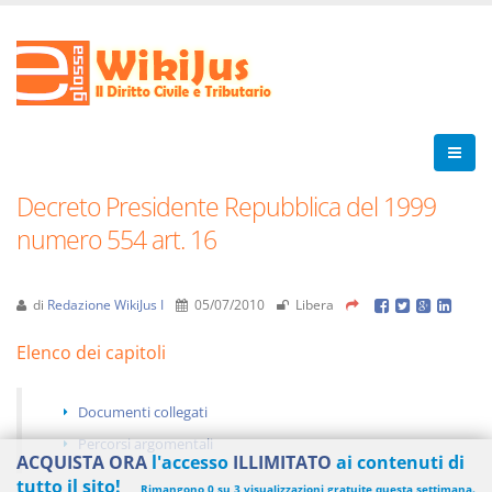
Decreto Presidente Repubblica del 1999
numero 554 art. 16
di
Redazione WikiJus I
05/07/2010
Libera
Elenco dei capitoli
Documenti collegati
Percorsi argomentali
ACQUISTA ORA
l'accesso
ILLIMITATO
ai contenuti di
tutto il sito!
Rimangono 0 su 3 visualizzazioni gratuite questa settimana.