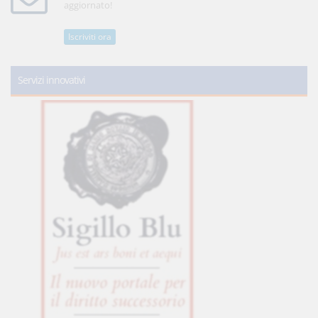
aggiornato!
Iscriviti ora
Servizi innovativi