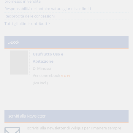
promesso in vendita
Responsabilità del notaio: natura giuridica e limiti
Reciprocità delle concessioni
Tutti gli ultimi contributi >
E-Book
Usufrutto Uso e
Abitazione
D. Minussi
Versione ebook
€ 4,19
(iva incl.)
Iscriviti alla Newsletter
Iscriviti alla newsletter di WikiJus per rimanere sempre