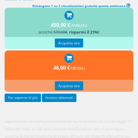
Rimangono 1 su 3 visualizzazioni gratuite questa settimana.
TITOLO I-Organizzazione dei lavori pubblici-CAPO I-Potestà
regolamentare-AMBITO DI APPLICAZIONE E CALCOLO DEGLI
450,00 €
ANNUALI
IMPORTI
anziché
570.00€
,
risparmi il 21%!
1. Il
presente
Acquista ora
48,00 €
MENSILI
Acquista ora
Per saperne di più
Accesso abbonati
regolamento disciplina la materia dei lavori pubblici di cui alla legge 11
febbraio 1994, n. 109, e successive modificazioni, che in prosieguo
assume la denominazione di Legge, affidati dai soggetti elencati e nei