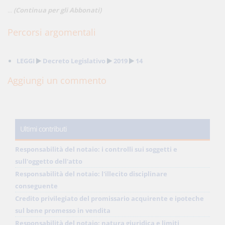
...
(Continua per gli Abbonati)
Percorsi argomentali
LEGGI
Decreto Legislativo
2019
14
Aggiungi un commento
Ultimi contributi
Responsabilità del notaio: i controlli sui soggetti e
sull'oggetto dell'atto
Responsabilità del notaio: l'illecito disciplinare
conseguente
Credito privilegiato del promissario acquirente e ipoteche
sul bene promesso in vendita
Responsabilità del notaio: natura giuridica e limiti