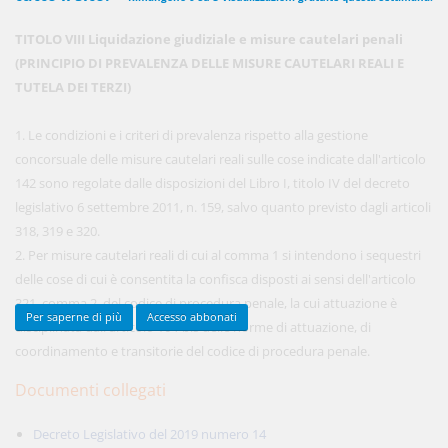
TITOLO VIII Liquidazione giudiziale e misure cautelari penali
(PRINCIPIO DI PREVALENZA DELLE MISURE CAUTELARI REALI E
450,00 €
ANNUALI
TUTELA DEI TERZI)
anziché
570.00€
,
risparmi il 21%!
1. Le condizioni e i criteri di prevalenza rispetto alla gestione
Acquista ora
concorsuale delle misure cautelari reali sulle cose indicate dall'articolo
142 sono regolate dalle disposizioni del Libro I, titolo IV del decreto
legislativo 6 settembre 2011, n. 159, salvo quanto previsto dagli articoli
48,00 €
MENSILI
318, 319 e 320.
2. Per misure cautelari reali di cui al comma 1 si intendono i sequestri
delle cose di cui è consentita la confisca disposti ai sensi dell'articolo
Acquista ora
321, comma 2, del codice di procedura penale, la cui attuazione è
Per saperne di più
Accesso abbonati
disciplinata dall'articolo 104-bis delle norme di attuazione, di
coordinamento e transitorie del codice di procedura penale.
Documenti collegati
Decreto Legislativo del 2019 numero 14