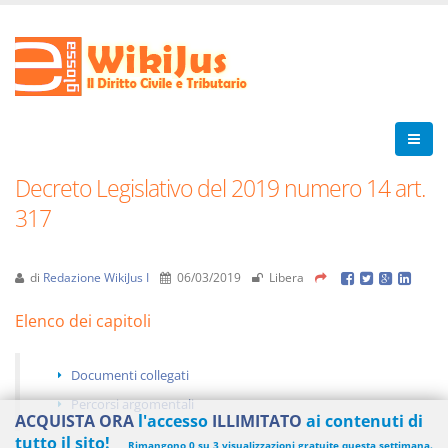
Decreto Legislativo del 2019 numero 14 art.
317
di
Redazione WikiJus I
06/03/2019
Libera
Elenco dei capitoli
Documenti collegati
Percorsi argomentali
ACQUISTA ORA
l'accesso
ILLIMITATO
ai contenuti di
tutto il sito!
Rimangono 0 su 3 visualizzazioni gratuite questa settimana.