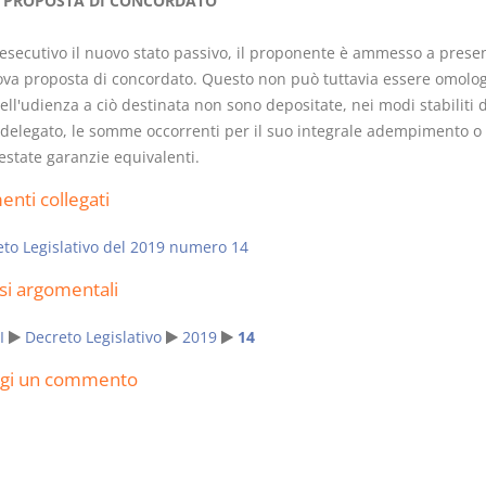
 PROPOSTA DI CONCORDATO
 esecutivo il nuovo stato passivo, il proponente è ammesso a prese
va proposta di concordato. Questo non può tuttavia essere omolog
ll'udienza a ciò destinata non sono depositate, nei modi stabiliti 
 delegato, le somme occorrenti per il suo integrale adempimento o
Rapporto e
I Singoli Con
estate garanzie equivalenti.
relazione giuridica
D. Minussi
D. Minussi
Versione eb
nti collegati
Versione ebook
(iva incl.)
€ 5,99
(iva incl.)
to Legislativo del 2019 numero 14
si argomentali
I
Decreto Legislativo
2019
14
ngi un commento