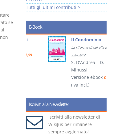
Tutti gli ultimi contributi >
ntare
ato se
E-Book
dal
 non
tratti
Il Condominio
La riforma di cui alla legge
ook
€ 5,99
220/2012
S. D'Andrea – D.
Minussi
(
Versione ebook
€ 6,99
(iva incl.)
Iscriviti alla Newsletter
Iscriviti alla newsletter di
WikiJus per rimanere
sempre aggiornato!