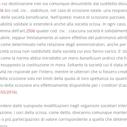
la cui destinazione non sia comunque desumibile dal suddetto doc
06
bis cod. civ. , stabilisce, nel caso di scissione totale, una respons
 delle società beneficiarie. Nell'ipotesi invece di scissione parziale,
bilità solidale si estenderà anche alla società scissa. In ogni caso,
comma dell'art.
2506
quater cod. civ. , ciascuna società è solidalmen
bile, seppur limitatamente al valore effettivo del patrimonio attri
 come determinato nella relazione degli amministratori, anche per 
cietà scissa non soddisfatti dalla società cui essi fanno carico. E' st
o come la norma abbia introdotto un mero
beneficium ordinis
che h
esupposto la costituzione in mora. Soltanto la società cui è stata 
vità ne risponde per l'intero, mentre le ulteriori che si fossero crea
della scissione solo nei limiti della quota di loro spettanza su quant
della scissione era effettivamente disponibile per i creditori (Cass
455/2016
).
ndere dalle suesposte modificazioni negli organismi societari inter
razione, i soci della scissa, come detto, dovranno comunque manten
a o più partecipazioni di valore corrispondente a quella che detene
nza.