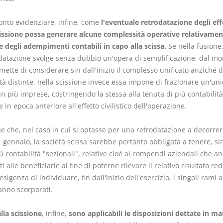
onto evidenziare, infine, come
l'eventuale retrodatazione degli eff
cissione possa generare alcune complessità operative relativament
e degli adempimenti contabili in capo alla scissa.
Se nella fusione, 
odatazione svolge senza dubbio un'opera di semplificazione, dal m
ette di considerare sin dall'inizio il complesso unificato anziché 
tà distinte, nella scissione invece essa impone di frazionare un'uni
in più imprese, costringendo la stessa alla tenuta di più contabilità
 in epoca anteriore all'effetto civilistico dell'operazione.
e che, nel caso in cui si optasse per una retrodatazione a decorrer
 gennaio, la società scissa sarebbe pertanto obbligata a tenere, sin
ù contabilità "sezionali", relative cioè ai compendi aziendali che 
i alle beneficiarie al fine di poterne rilevare il relativo risultato red
'esigenza di individuare, fin dall'inizio dell'esercizio, i singoli rami 
anno scorporati.
lla scissione
, infine,
sono applicabili le disposizioni dettate in ma