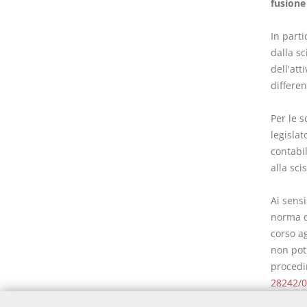
fusione
In parti
dalla s
dell'att
differen
Per le s
legislat
contabil
alla sci
Ai sens
norma di
corso ag
non potr
procedim
28242/0