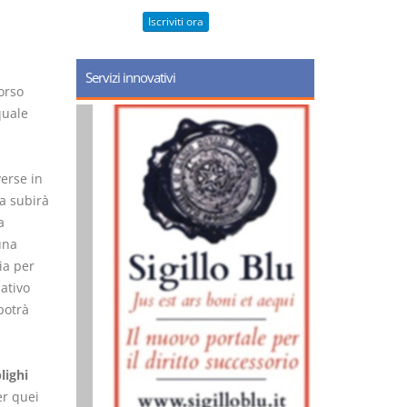
Iscriviti ora
Servizi innovativi
orso
quale
erse in
ssa subirà
a
una
ia per
lativo
potrà
lighi
r quei