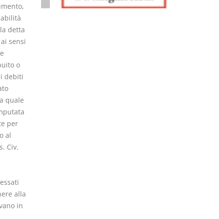
umento,
abilità
 la detta
 ai sensi
te
buito o
i debiti
ato
a quale
imputata
te per
o al
. Civ.
essati
ere alla
vano in