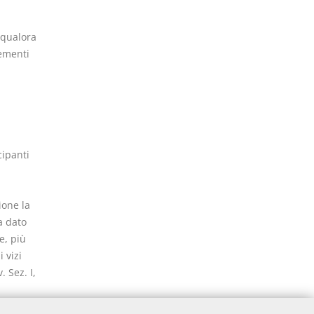
 qualora
lementi
cipanti
ione la
a dato
e, più
 vizi
 Sez. I,