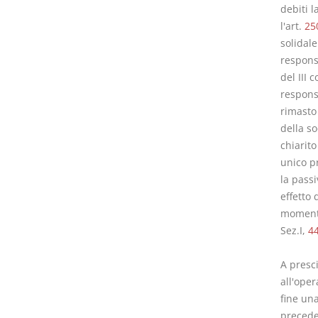
debiti 
l'art.
25
solidale
responsa
del III 
responsa
rimasto
della so
chiarit
unico pr
la passi
effetto 
momento 
Sez.I,
4
A presci
all'ope
fine un
precede