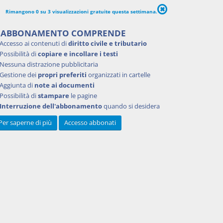
Rimangono 0 su 3 visualizzazioni gratuite questa settimana.
'ABBONAMENTO COMPRENDE
Accesso ai contenuti di
diritto civile e tributario
173
del
Possibilità di
copiare e incollare i testi
icembre
Nessuna distrazione pubblicitaria
Gestione dei
propri preferiti
organizzati in cartelle
Aggiunta di
note ai documenti
sa e
Possibilità di
stampare
le pagine
Interruzione dell'abbonamento
quando si desidera
Per saperne di più
Accesso abbonati