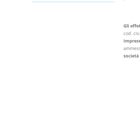
Gli effe
cod. civ
Imprese
ammessa
società 