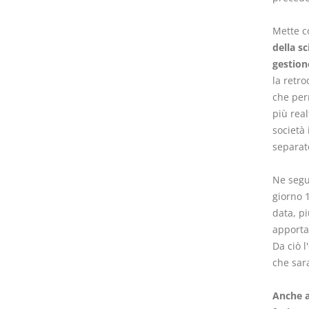
Mette c
della s
gestion
la retr
che perm
più real
società 
separate
Ne segu
giorno 1
data, pi
apportat
Da ciò l
che sar
Anche a