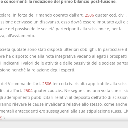
 e concernenti la redazione del primo bilancio post-fusione.
colare, in forza del rimando operato dall'art.
2506
quater cod. civ. ,
cissione derivasse un disavanzo, esso dovrà essere imputato agli e
ivo e del passivo delle società partecipanti alla scissione e, per la
za, all'avviamento.
ocietà quotate sono stati disposti ulteriori obblighi. In particolare il
ore ha disposto che alla nota integrativa vadano allegati i prospetti
i indicanti i valori delle attività e delle passività delle società parte
ssione nonchè la relazione degli esperti.
i del V comma dell'art.
2506
ter cod.civ. risulta applicabile alla sciss
 cui all'art.
2504
quater cod.civ.. Ne segue che, una volta che si si
li adempimenti pubblicitari relativi al deposito dell'atto di scission
anno rilevare le cause invalidanti relative allo stesso, come anche i
entali antecedenti e/o susseguenti alla sua stipulazione (Cass. Civ.
5
).