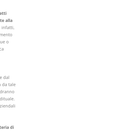
etti
e alla
infatti,
omento
due o
ca
e dal
 da tale
andranno
dituale.
aziendali
teria di