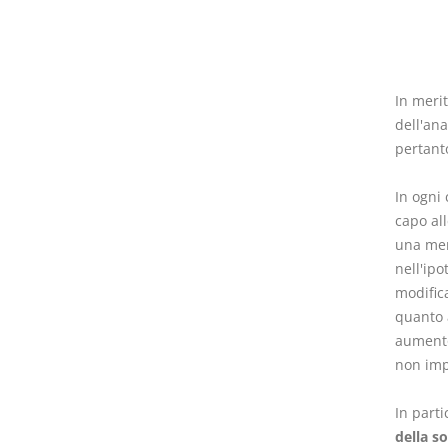
In merit
dell'ana
pertanto
In ogni
capo all
una mera
nell'ipo
modifica
quanto a
aumento
non imp
In parti
della s