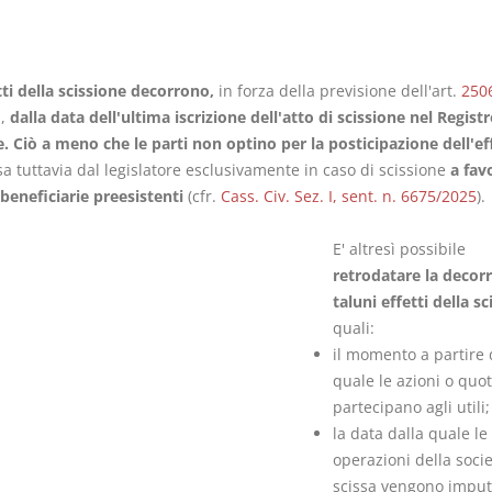
tti della scissione decorrono,
in forza della previsione dell'art.
250
.,
dalla data dell'ultima iscrizione dell'atto di scissione nel Registr
I Vincoli Preliminari
Usufrutto U
.
Ciò a meno che le parti non optino per la posticipazione dell'eff
Abitazione
 tuttavia dal legislatore esclusivamente in caso di scissione
a fav
D. Minussi
D. Minussi
beneficiarie preesistenti
(cfr.
Cass. Civ. Sez. I, sent. n. 6675/2025
).
Versione ebook
Versione eb
€ 4,19
(iva incl.)
(iva incl.)
E' altresì possibile
retrodatare la decorr
taluni effetti della sc
quali:
il momento a partire 
quale le azioni o quo
partecipano agli utili;
la data dalla quale le
operazioni della soci
scissa vengono imput