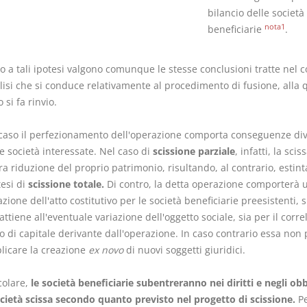
bilancio delle società
nota1
beneficiarie
.
o a tali ipotesi valgono comunque le stesse conclusioni tratte nel c
lisi che si conduce relativamente al procedimento di fusione, alla 
 si fa rinvio.
 caso il perfezionamento dell'operazione comporta conseguenze div
e società interessate. Nel caso di
scissione parziale
, infatti, la sci
 riduzione del proprio patrimonio, risultando, al contrario, estint
tesi di
scissione totale.
Di contro, la detta operazione comporterà 
zione dell'atto costitutivo per le società beneficiarie preesistenti, s
ttiene all'eventuale variazione dell'oggetto sociale, sia per il corre
 di capitale derivante dall'operazione. In caso contrario essa non 
licare la creazione
ex novo
di nuovi soggetti giuridici.
colare,
le società beneficiarie subentreranno nei diritti e negli obb
ocietà scissa secondo quanto previsto nel progetto di scissione.
Pe