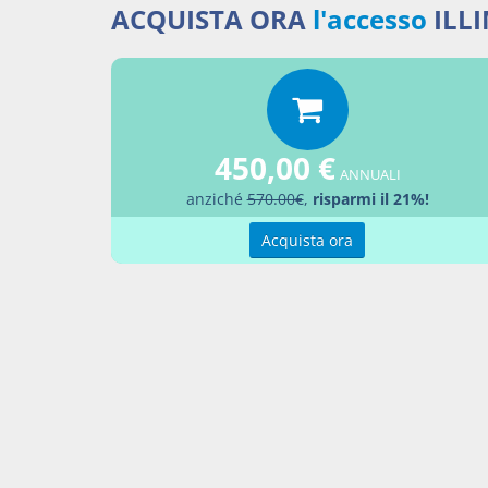
Note
ACQUISTA ORA
l'accesso
ILL
nota1
Occorre 
TUIR (c
2007, n.
450,00 €
ANNUALI
contabil
anziché
570.00€
,
risparmi il 21%!
coincide
delle be
Acquista ora
top1
nota