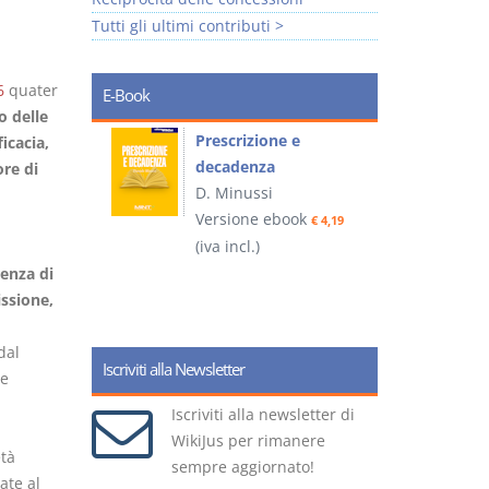
Tutti gli ultimi contributi >
6
quater
E-Book
o delle
so e
Prescrizione e
icacia,
decadenza
ore di
D. Minussi
ook
Versione ebook
€ 4,19
€ 4,19
(iva incl.)
(
enza di
issione,
dal
Iscriviti alla Newsletter
te
Iscriviti alla newsletter di
WikiJus per rimanere
età
sempre aggiornato!
ate al