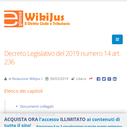
Decreto Legislativo del 2019 numero 14 art.
236
di
Redazione WikiJus I
06/03/2019
Libera
Elenco dei capitoli
Documenti collegati
Percorsi argomentali
ACQUISTA ORA
l'accesso
ILLIMITATO
ai contenuti di
tutto il sito!
Rimangono 0 su 3 visualizzazioni gratuite questa settimana.