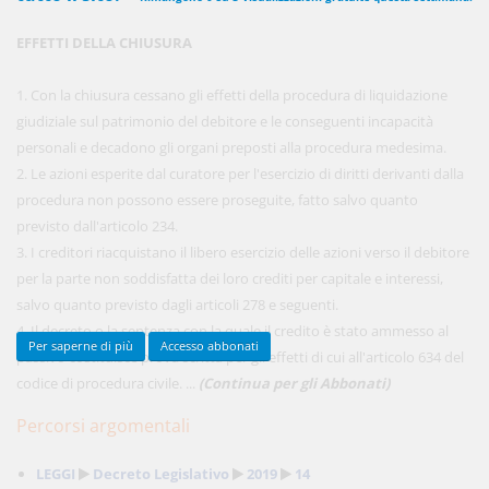
EFFETTI DELLA CHIUSURA
450,00 €
ANNUALI
1. Con la chiusura cessano gli effetti della procedura di liquidazione
anziché
570.00€
,
risparmi il 21%!
giudiziale sul patrimonio del debitore e le conseguenti incapacità
personali e decadono gli organi preposti alla procedura medesima.
Acquista ora
2. Le azioni esperite dal curatore per l'esercizio di diritti derivanti dalla
procedura non possono essere proseguite, fatto salvo quanto
previsto dall'articolo 234.
48,00 €
MENSILI
3. I creditori riacquistano il libero esercizio delle azioni verso il debitore
per la parte non soddisfatta dei loro crediti per capitale e interessi,
salvo quanto previsto dagli articoli 278 e seguenti.
Acquista ora
4. Il decreto o la sentenza con la quale il credito è stato ammesso al
Per saperne di più
Accesso abbonati
passivo costituisce prova scritta per gli effetti di cui all'articolo 634 del
codice di procedura civile. ...
(Continua per gli Abbonati)
Percorsi argomentali
LEGGI
Decreto Legislativo
2019
14