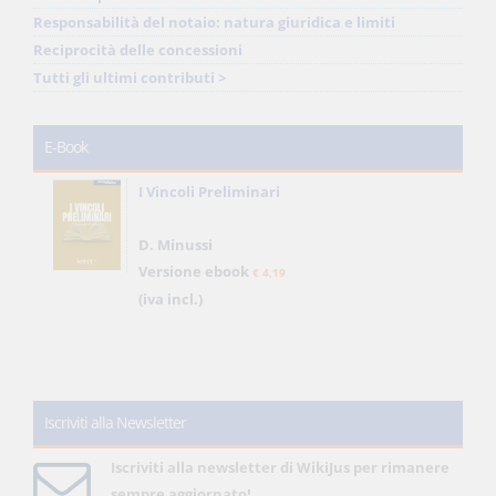
Responsabilità del notaio: natura giuridica e limiti
Reciprocità delle concessioni
Tutti gli ultimi contributi >
E-Book
I Vincoli Preliminari
D. Minussi
Versione ebook
€ 4,19
(iva incl.)
Iscriviti alla Newsletter
Iscriviti alla newsletter di WikiJus per rimanere
sempre aggiornato!