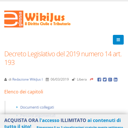
Decreto Legislativo del 2019 numero 14 art.
193
di
Redazione WikiJus I
06/03/2019
Libera
Elenco dei capitoli
Documenti collegati
Percorsi argomentali
ACQUISTA ORA
l'accesso
ILLIMITATO
ai contenuti di
tutto il sito!
Rimangono 0 su 3 visualizzazioni gratuite questa settimana.