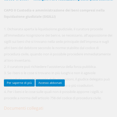
CAPO II Custodia e amministrazione dei beni compresi nella
liquidazione giudiziale (SIGILLI)
450,00 €
ANNUALI
anziché
570.00€
,
risparmi il 21%!
1. Dichiarata aperta la liquidazione giudiziale, il curatore procede
all'immediata ricognizione dei beni e, se necessario, all'apposizione dei
Acquista ora
sigilli sui beni che si trovano nella sede principale dell'impresa e sugli
altri beni del debitore secondo le norme stabilite dal codice di
procedura civile, quando non è possibile procedere immediatamente
48,00 €
MENSILI
al loro inventario.
2. Il curatore può richiedere l'assistenza della forza pubblica.
3. Se i beni o le cose si trovano in più luoghi e non è agevole
Acquista ora
l'immediato completamento delle operazioni, il giudice delegato può
Per saperne di più
Accesso abbonati
autorizzare il curatore ad avvalersi di uno o più coadiutori.
4. Per i beni e le cose sulle quali non è possibile apporre i sigilli, si
procede a norma dell'articolo 758 del codice di procedura civile.
Documenti collegati