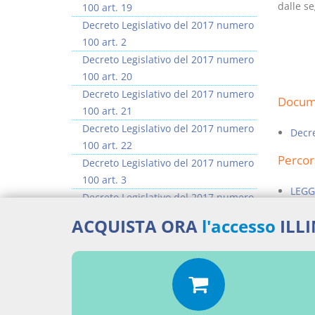
dalle se
100 art. 19
Decreto Legislativo del 2017 numero
100 art. 2
Decreto Legislativo del 2017 numero
100 art. 20
Decreto Legislativo del 2017 numero
Docume
100 art. 21
Decreto Legislativo del 2017 numero
Decre
100 art. 22
Percor
Decreto Legislativo del 2017 numero
100 art. 3
LEGG
Decreto Legislativo del 2017 numero
100 art. 4
Aggiu
ACQUISTA ORA
l'accesso
ILL
Decreto Legislativo del 2017 numero
100 art. 5
Decreto Legislativo del 2017 numero
100 art. 6
>> Vai all'argomento completo