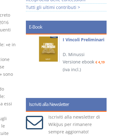
Tutti gli ultimi contributi >
ecreto
 2016
E-Book
uenti
i
I Vincoli Preliminari
e: «e in
D. Minussi
zione
Versione ebook
€ 4,19
rse
ook
(iva incl.)
(
€ 5,99
» sono
do
le:
a essi
Iscriviti alla Newsletter
Iscriviti alla newsletter di
ugli
WikiJus per rimanere
 le
sempre aggiornato!
tuite