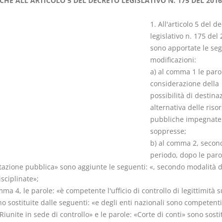
CHE ALL'ARTICOLO 5 DEL DECRETO LEGISLATIVO N. 175 DEL 2016
1. All'articolo 5 del d
legislativo n. 175 del
sono apportate le seg
modificazioni:
Il Condominio
Le Società d
a) al comma 1 le parol
Persone
La riforma di cui alla legge
considerazione della
220/2012
possibilità di destina
D. Minussi
S. D'Andrea – D.
alternativa delle riso
Versione eb
Minussi
pubbliche impegnate
(iva incl.)
Versione ebook
€ 6,99
soppresse;
(iva incl.)
b) al comma 2, secon
periodo, dopo le paro
tazione pubblica» sono aggiunte le seguenti: «, secondo modalità d
isciplinate»;
mma 4, le parole: «è competente l'ufficio di controllo di legittimità s
no sostituite dalle seguenti: «e degli enti nazionali sono competenti
Riunite in sede di controllo» e le parole: «Corte di conti» sono sosti