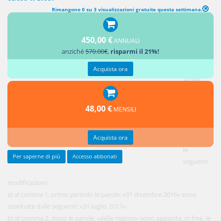
Rimangono 0 su 3 visualizzazioni gratuite questa settimana.
MODIFICHE ALL'ARTICOLO 26 DEL DECRETO LEGISLATIVO N. 175
DEL 2016
450,00 €
ANNUALI
anziché
570.00€
,
risparmi il 21%!
1.
All'articolo
Acquista ora
26 del
decreto
legislativo
48,00 €
MENSILI
n. 175 del
2016 sono
Acquista ora
apportate
le
Per saperne di più
Accesso abbonati
seguenti
modificazioni:
a) al comma 1, primo periodo le parole: «31 dicembre 2016» sono
sostituite dalle seguenti: «31 luglio 2017»;
b) al comma 2, dopo le parole: «delle regioni» sono aggiunte, in fine, le