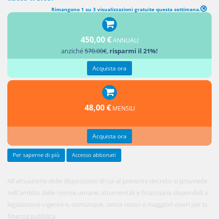
Rimangono 1 su 3 visualizzazioni gratuite questa settimana.
CLAUSOLA DI INVARIANZA FINANZIARIA
450,00 €
ANNUALI
1.
anziché
570.00€
,
risparmi il 21%!
Acquista ora
48,00 €
MENSILI
Acquista ora
Per saperne di più
Accesso abbonati
All'attuazione delle disposizioni di cui al presente decreto si provvede
nell'ambito delle risorse umane, strumentali e finanziarie disponibili a
legislazione vigente e, comunque, senza nuovi o maggiori oneri per la
finanza pubblica.