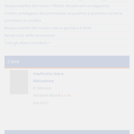
Responsabilità del notaio: l'illecito disciplinare conseguente
Credito privilegiato del promissario acquirente e ipoteche sul bene
promesso in vendita
Responsabilità del notaio: natura giuridica e limiti
Reciprocità delle concessioni
Tutti gli ultimi contributi >
E-Book
Usufrutto Uso e
Abitazione
D. Minussi
Versione ebook
€ 4,19
(iva incl.)