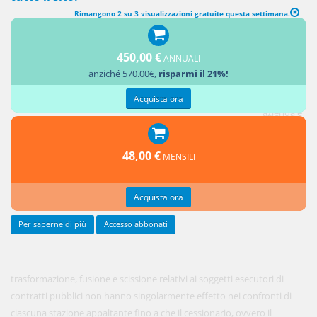
Rimangono 2 su 3 visualizzazioni gratuite questa settimana.
(abrogato) VICENDE SOGGETTIVE DELL'ESECUTORE DEL
CONTRATTO
(articoli 10, comma 1-ter, 35 e 36, legge n. 109/1994)
450,00 €
ANNUALI
anziché
570.00€
,
risparmi il 21%!
[1. Le
cessioni di
Acquista ora
azienda e
gli atti di
48,00 €
MENSILI
Acquista ora
Per saperne di più
Accesso abbonati
trasformazione, fusione e scissione relativi ai soggetti esecutori di
contratti pubblici non hanno singolarmente effetto nei confronti di
ciascuna stazione appaltante fino a che il cessionario, ovvero il