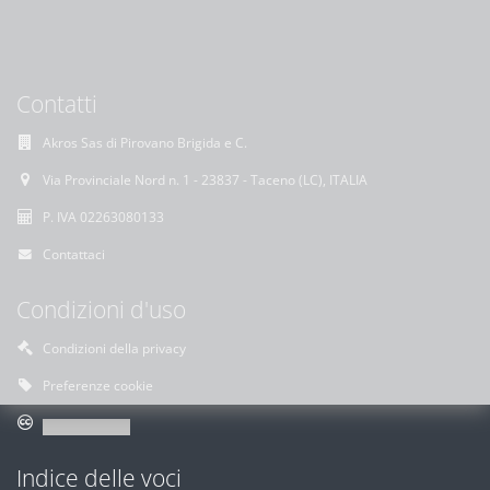
Contatti
Akros Sas di Pirovano Brigida e C.
Via Provinciale Nord n. 1 - 23837 - Taceno (LC), ITALIA
P. IVA 02263080133
Contattaci
Condizioni d'uso
Condizioni della privacy
Preferenze cookie
Indice delle voci