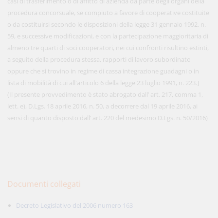
casi di trasferimento o di affitto di azienda da parte degli organi della
procedura concorsuale, se compiuto a favore di cooperative costituite
o da costituirsi secondo le disposizioni della legge 31 gennaio 1992, n.
59, e successive modificazioni, e con la partecipazione maggioritaria di
almeno tre quarti di soci cooperatori, nei cui confronti risultino estinti,
a seguito della procedura stessa, rapporti di lavoro subordinato
oppure che si trovino in regime di cassa integrazione guadagni o in
lista di mobilità di cui all'articolo 6 della legge 23 luglio 1991, n. 223.]
(Il presente provvedimento è stato abrogato dall’ art. 217, comma 1,
lett. e), D.Lgs. 18 aprile 2016, n. 50, a decorrere dal 19 aprile 2016, ai
sensi di quanto disposto dall’ art. 220 del medesimo D.Lgs. n. 50/2016)
Documenti collegati
Decreto Legislativo del 2006 numero 163