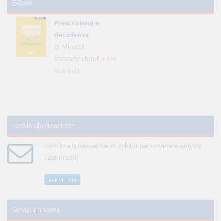
E-Book
Prescrizione e
decadenza
D. Minussi
Versione ebook
€ 4,19
(iva incl.)
Iscriviti alla Newsletter
Iscriviti alla newsletter di WikiJus per rimanere sempre
aggiornato!
Iscriviti ora
Servizi innovativi