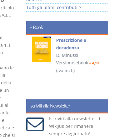
SO
Tutti gli ultimi contributi >
rticolo
13/CEE
E-Book
ui
so e
Prescrizione e
a 1, i
decadenza
no
D. Minussi
ook
Versione ebook
€ 4,19
€ 4,19
mano le
(iva incl.)
(
lla
 della
re un
e.
ui al
Iscriviti alla Newsletter
iante
Iscriviti alla newsletter di
 e
WikiJus per rimanere
etica e
sempre aggiornato!
o che si