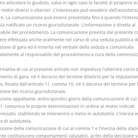
o articolare in giudizio, salva in ogni caso la facoltà di proporre in
 motivi diversi o ulteriori. L'interessato può avvalersi dell'assistenz
re. La comunicazione può essere presentata fino a quando l'intere
a notificato un ricorso giurisdizionale. L'informazione è diretta al
abile del procedimento. La comunicazione prevista dal presente
ere effettuata anche oralmente nel corso di una seduta pubblica d
ione di gara ed è inserita nel verbale della seduta e comunicata
tamente al responsabile del procedimento a cura della commissio
ormativa di cui al presente articolo non impedisce l'ulteriore corso 
ento di gara, né il decorso del termine dilatorio per la stipulazio
o, fissato dall'articolo 11, comma 10, né il decorso del termine per 
ione del ricorso giurisdizionale.
azione appaltante, entro quindici giorni dalla comunicazione di cui 
, comunica le proprie determinazioni in ordine ai motivi indicati
eressato, stabilendo se intervenire o meno in autotutela. L'inerzia 
o di autotutela.
ssione della comunicazione di cui al comma 1 e l'inerzia della staz
te costituiscono comportamenti valutabili, ai fini della decisione s