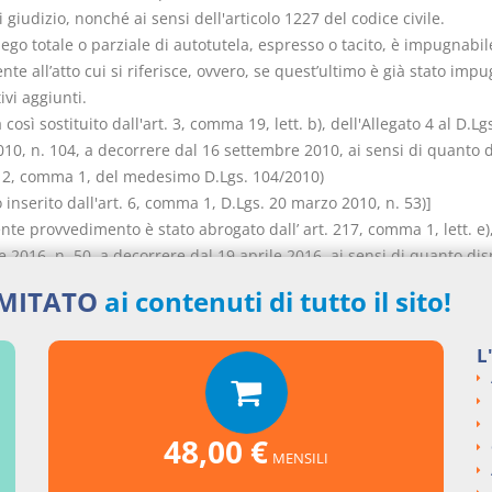
 giudizio, nonché ai sensi dell'articolo 1227 del codice civile.
niego totale o parziale di autotutela, espresso o tacito, è impugnabil
te all’atto cui si riferisce, ovvero, se quest’ultimo è già stato impu
vi aggiunti.
osì sostituito dall'art. 3, comma 19, lett. b), dell'Allegato 4 al D.Lgs
010, n. 104, a decorrere dal 16 settembre 2010, ai sensi di quanto 
t. 2, comma 1, del medesimo D.Lgs. 104/2010)
o inserito dall'art. 6, comma 1, D.Lgs. 20 marzo 2010, n. 53)]
ente provvedimento è stato abrogato dall’ art. 217, comma 1, lett. e)
e 2016, n. 50, a decorrere dal 19 aprile 2016, ai sensi di quanto di
t. 220 del medesimo D.Lgs. n. 50/2016)
IMITATO
ai contenuti di tutto il sito!
L
nti collegati
48,00 €
MENSILI
to Legislativo del 2006 numero 163