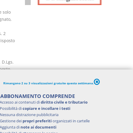
e solo
gnato,
. 2
disposto
, D.Lgs.
sposto
Rimangono 2 su 3 visualizzazioni gratuite questa settimana.
'ABBONAMENTO COMPRENDE
Accesso ai contenuti di
diritto civile e tributario
Possibilità di
copiare e incollare i testi
Nessuna distrazione pubblicitaria
Gestione dei
propri preferiti
organizzati in cartelle
Aggiunta di
note ai documenti