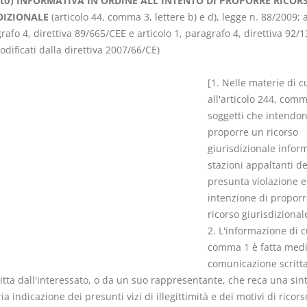
ato) INFORMATIVA IN ORDINE ALL'INTENTO DI PROPORRE RICOR
DIZIONALE
(articolo 44, comma 3, lettere b) e d), legge n. 88/2009; a
rafo 4, direttiva 89/665/CEE e articolo 1, paragrafo 4, direttiva 92/
ificati dalla direttiva 2007/66/CE)
[1. Nelle materie di c
I Vincoli Preliminari
Usufrutto U
all'articolo 244, comm
Abitazione
soggetti che intendo
D. Minussi
D. Minussi
proporre un ricorso
Versione ebook
Versione eb
€ 4,19
giurisdizionale infor
(iva incl.)
(iva incl.)
stazioni appaltanti de
presunta violazione e
intenzione di propor
ricorso giurisdizional
2. L'informazione di c
comma 1 è fatta med
comunicazione scritta
itta dall'interessato, o da un suo rappresentante, che reca una sint
 indicazione dei presunti vizi di illegittimità e dei motivi di ricors