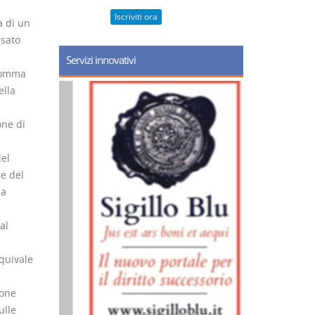
Iscriviti ora
a di un
ssato
Servizi innovativi
 comma
ella
ne di
del
ne del
la
al
equivale
ione
ulle