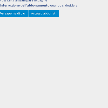
Possibilità di
stampare
le pagine
Interruzione dell'abbonamento
quando si desidera
Per saperne di più
Accesso abbonati
Powered by