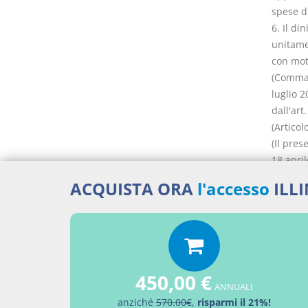
spese di
6. Il di
unitamen
con moti
(Comma c
luglio 2
dall'ar
(Articol
(Il pres
18 april
dall’ ar
ACQUISTA ORA
l'accesso
ILL
Docume
450,00 €
ANNUALI
Decre
anziché
570.00€
,
risparmi il 21%!