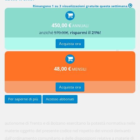
Rimangono 1 su 3 visualizzazioni gratuite questa settimana.
(abrogato) COMPETENZE LEGISLATIVE DI STATO, REGIONI E
PROVINCE AUTONOME
(artt. 1, 3, legge n. 109/1994)
450,00 €
ANNUALI
anziché
570.00€
,
risparmi il 21%!
[1. Le
regioni e
Acquista ora
le
province
48,00 €
MENSILI
Acquista ora
Per saperne di più
Accesso abbonati
autonome di Trento e di Bolzano esercitano la potestà normativa nelle
materie oggetto del presente codice nel rispetto dei vincoli derivanti
dall'ordinamento comunitario e delle disposizioni relative a materie di