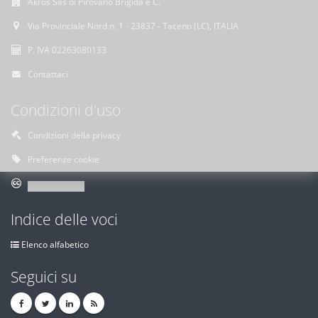
Akros Sas di Pirovano Brigida e C.
Via Provinciale Nord n. 1 - 23837 - Taceno (LC), ITALIA
P. IVA 02263080133
Contattaci
Condizioni d'uso
Condizioni della privacy
Preferenze cookie
Indice delle voci
Elenco alfabetico
Seguici su