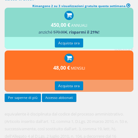
Rimangono 2 su 3 visualizzazioni gratuite questa settimana.
(abrogato) TUTELA IN FORMA SPECIFICA E PER EQUIVALENTE
450,00 €
ANNUALI
[1. La
anziché
570.00€
,
risparmi il 21%!
tutela in
forma
Acquista ora
specifica e
per
48,00 €
MENSILI
Acquista ora
Per saperne di più
Accesso abbonati
equivalente è disciplinata dal codice del processo amministrativo.
(Articolo inserito dall'art. 12, comma 1, D.Lgs. 20 marzo 2010, n. 53 e,
successivamente, così sostituito dall'art. 3, comma 19, lett. h),
dell'Allegato 4 al D.Lgs. 2 luglio 2010, n. 104, a decorrere dal 16