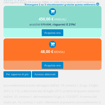
(abrogato) DLgs 24 marzo 2006, n. 155, Disciplina dell'impresa
Rimangono 2 su 3 visualizzazioni gratuite questa settimana.
sociale, a norma della L. 13 giugno 2005, n. 118
(G.U. 27
450,00 €
aprile
ANNUALI
anziché
570.00€
,
risparmi il 21%!
2006, n.
97)
Acquista ora
Il
presente
48,00 €
MENSILI
Acquista ora
Per saperne di più
Accesso abbonati
provvedimento è stato abrogato dall’art. 19, comma 1, D.Lgs. 3 luglio
2017, n. 112, a decorrere dal 20 luglio 2017, ai sensi di quanto disposto
dall’art. 21, comma 1, del medesimo D.Lgs. n. 112/2017. A norma del
citato art. 19, comma 1, tutti i riferimenti al presente provvedimento si