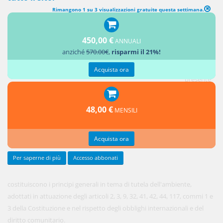
Rimangono 1 su 3 visualizzazioni gratuite questa settimana.
PRINCIPI SULLA PRODUZIONE DEL DIRITTO AMBIENTALE
450,00 €
ANNUALI
1. I
anziché
570.00€
,
risparmi il 21%!
principi
posti dalla
Acquista ora
presente
Parte
prima e
48,00 €
MENSILI
dagli
articoli
Acquista ora
seguenti
Per saperne di più
Accesso abbonati
costituiscono i principi generali in tema di tutela dell'ambiente,
adottati in attuazione degli articoli 2, 3, 9, 32, 41, 42, 44, 117, commi 1 e
3 della Costituzione e nel rispetto degli obblighi internazionali e del
diritto comunitario.