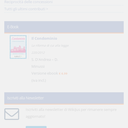
Reciprocità delle concessioni
Tutti gli ultimi contributi >
E-Book
Il Condominio
La riforma di cui alla legge
220/2012
S. D'Andrea – D.
Minussi
Versione ebook
€ 6,99
(iva incl.)
Iscriviti alla Newsletter
Iscriviti alla newsletter di WikiJus per rimanere sempre
aggiornato!