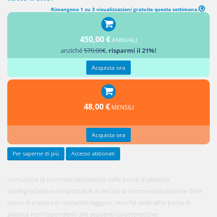
Rimangono 1 su 3 visualizzazioni gratuite questa settimana.
DIVIETI DI COMMERCIALIZZAZIONE DELLE BORSE DI PLASTICA
450,00 €
ANNUALI
1. Fatta
anziché
570.00€
,
risparmi il 21%!
salva
Acquista ora
48,00 €
MENSILI
Acquista ora
Per saperne di più
Accesso abbonati
comunque la commercializzazione delle borse di plastica
biodegradabili e compostabili, è vietata la commercializzazione delle
borse di plastica in materiale leggero, nonché delle altre borse di
plastica non rispondenti alle seguenti caratteristiche: