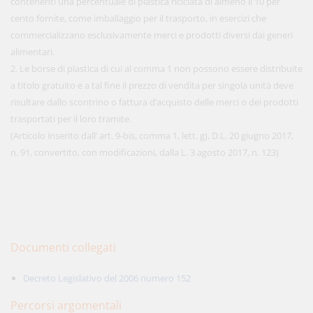
contenenti una percentuale di plastica riciclata di almeno il 10 per
cento fornite, come imballaggio per il trasporto, in esercizi che
commercializzano esclusivamente merci e prodotti diversi dai generi
alimentari.
2. Le borse di plastica di cui al comma 1 non possono essere distribuite
a titolo gratuito e a tal fine il prezzo di vendita per singola unità deve
risultare dallo scontrino o fattura d’acquisto delle merci o dei prodotti
trasportati per il loro tramite.
(Articolo inserito dall’ art. 9-bis, comma 1, lett. g), D.L. 20 giugno 2017,
n. 91, convertito, con modificazioni, dalla L. 3 agosto 2017, n. 123)
Documenti collegati
Decreto Legislativo del 2006 numero 152
Percorsi argomentali