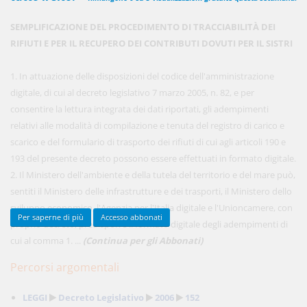
SEMPLIFICAZIONE DEL PROCEDIMENTO DI TRACCIABILITÀ DEI
RIFIUTI E PER IL RECUPERO DEI CONTRIBUTI DOVUTI PER IL SISTRI
450,00 €
ANNUALI
anziché
570.00€
,
risparmi il 21%!
1. In attuazione delle disposizioni del codice dell'amministrazione
digitale, di cui al decreto legislativo 7 marzo 2005, n. 82, e per
Acquista ora
consentire la lettura integrata dei dati riportati, gli adempimenti
relativi alle modalità di compilazione e tenuta del registro di carico e
scarico e del formulario di trasporto dei rifiuti di cui agli articoli 190 e
48,00 €
MENSILI
193 del presente decreto possono essere effettuati in formato digitale.
2. Il Ministero dell'ambiente e della tutela del territorio e del mare può,
sentiti il Ministero delle infrastrutture e dei trasporti, il Ministero dello
Acquista ora
sviluppo economico, l'Agenzia per l'Italia digitale e l'Unioncamere, con
Per saperne di più
Accesso abbonati
proprio decreto, predisporre il formato digitale degli adempimenti di
cui al comma 1. ...
(Continua per gli Abbonati)
Percorsi argomentali
LEGGI
Decreto Legislativo
2006
152