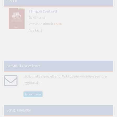
E-Book
I Singoli Contratti
D. Minussi
Versione ebook
€ 5,99
(iva incl.)
Iscriviti alla Newsletter
Iscriviti alla newsletter di WikiJus per rimanere sempre
aggiornato!
Iscriviti ora
Servizi innovativi