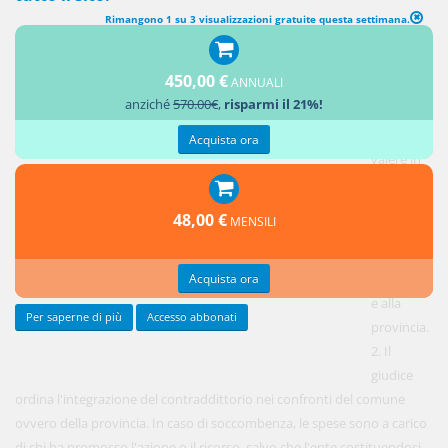
Rimangono 1 su 3 visualizzazioni gratuite questa settimana.
AZIONE POPOLARE E DELLE ASSOCIAZIONI DI PROTEZIONE
AMBIENTALE
450,00 €
ANNUALI
1. Ciascun
anziché
570.00€
,
risparmi il 21%!
elettore
può far
Acquista ora
valere in
giudizio le
azioni e i
48,00 €
MENSILI
ricorsi che
spettano
Acquista ora
al comune
e alla
Per saperne di più
Accesso abbonati
provincia.
2. Il
giudice
ordina l'integrazione del contraddittorio nei confronti del comune
ovvero della provincia. In caso di soccombenza, le spese sono a carico
di chi ha promosso l'azione o il ricorso, salvo che l'ente costituendosi