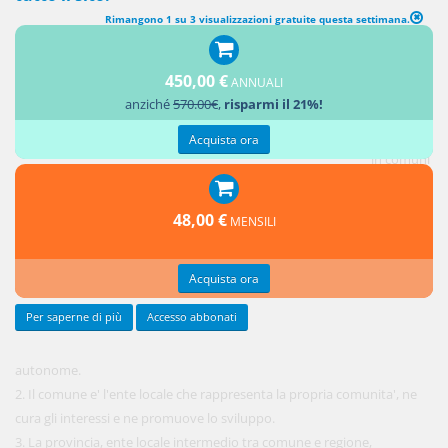
Rimangono 1 su 3 visualizzazioni gratuite questa settimana.
AUTONOMIA DEI COMUNI E DELLE PROVINCE
1. Le
450,00 €
ANNUALI
comunita'
anziché
570.00€
,
risparmi il 21%!
locali,
ordinate
Acquista ora
in comuni
e
province,
48,00 €
MENSILI
sono
Acquista ora
Per saperne di più
Accesso abbonati
autonome.
2. Il comune e' l'ente locale che rappresenta la propria comunita', ne
cura gli interessi e ne promuove lo sviluppo.
3. La provincia, ente locale intermedio tra comune e regione,