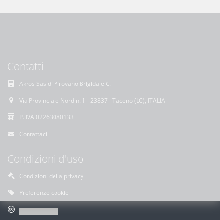
Contatti
Akros Sas di Pirovano Brigida e C.
Via Provinciale Nord n. 1 - 23837 - Taceno (LC), ITALIA
P. IVA 02263080133
Contattaci
Condizioni d'uso
Condizioni della privacy
Preferenze cookie