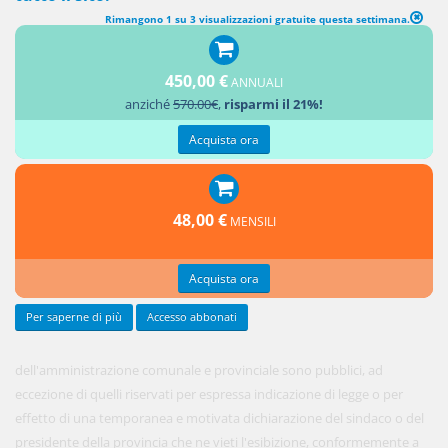
Rimangono 1 su 3 visualizzazioni gratuite questa settimana.
DIRITTO DI ACCESSO E DI INFORMAZIONE
1. Tutti gli
450,00 €
ANNUALI
atti
anziché
570.00€
,
risparmi il 21%!
Acquista ora
48,00 €
MENSILI
Acquista ora
Per saperne di più
Accesso abbonati
dell'amministrazione comunale e provinciale sono pubblici, ad
eccezione di quelli riservati per espressa indicazione di legge o per
effetto di una temporanea e motivata dichiarazione del sindaco o del
presidente della provincia che ne vieti l'esibizione, conformemente a