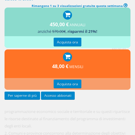
Rimangono 1 su 3 visualizzazioni gratuite questa settimana.
PROGRAMMAZIONE REGIONALE E LOCALE
1. La
450,00 €
ANNUALI
regione
anziché
570.00€
,
risparmi il 21%!
indica gli
obiettivi
Acquista ora
generali
della
48,00 €
MENSILI
Acquista ora
Per saperne di più
Accesso abbonati
programmazione economico sociale e territoriale e su questi ripartisce
le risorse destinate al finanziamento del programma di investimenti
degli enti locali.
2. Comuni e province concorrono alla determinazione degli obiettivi