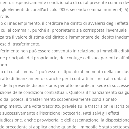
imento sospensivamente condizionato di cui al presente comma de
 gli elementi di cui all'articolo 2839, secondo comma, numeri 4), 5) 
ivile.
so di inadempimento, il creditore ha diritto di avvalersi degli effetti
 cui al comma 1, purché al proprietario sia corrisposta l'eventuale
za tra il valore di stima del diritto e l'ammontare del debito inade
ese di trasferimento.
asferimento non può essere convenuto in relazione a immobili adibit
ne principale del proprietario, del coniuge o di suoi parenti e affini
rado.
atto di cui al comma 1 può essere stipulato al momento della conclu
ratto di finanziamento o, anche per i contratti in corso alla data di
e della presente disposizione, per atto notarile, in sede di successi
zione delle condizioni contrattuali. Qualora il finanziamento sia gi
to da ipoteca, il trasferimento sospensivamente condizionato
empimento, una volta trascritto, prevale sulle trascrizioni e iscrizio
 successivamente all'iscrizione ipotecaria. Fatti salvi gli effetti
iudicazione, anche provvisoria, e dell'assegnazione, la disposizione
odo precedente si applica anche quando l'immobile è stato sottopo