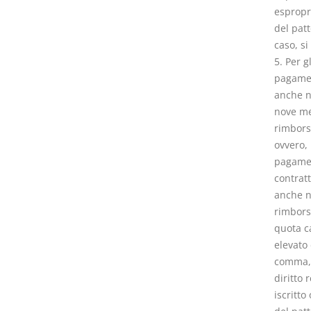
espropri
del patt
caso, si
5. Per g
pagamen
anche no
nove me
rimbors
ovvero,
pagament
contratt
anche n
rimborsa
quota c
elevato 
comma, i
diritto 
iscritto