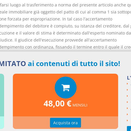
 farsi luogo al trasferimento a norma del presente articolo anche q
reale immobiliare già oggetto del patto di cui al comma 1 sia sottop
one forzata per espropriazione. In tal caso l'accertamento
adempimento del debitore è compiuto, su istanza del creditore, dal 
cuzione e il valore di stima è determinato dall'esperto nominato da
iudice. Il giudice dell'esecuzione provvede all'accertamento
dempimento con ordinanza, fissando il termine entro il quale il cre
rsare una somma non inferiore alle spese di esecuzione e, ove vi si
aventi diritto di prelazione anteriore a quello dell'istante ovvero par
IMITATO
ai contenuti di tutto il sito!
tuale differenza tra il valore di stima del bene e l'ammontare del d
iuto. Avvenuto il versamento, il giudice dell'esecuzione, con decre
L
l'avveramento della condizione. Il decreto è annotato ai fini della
zione della condizione, a norma dell'articolo 2668 del codice civile.
zione della somma ricavata si provvede in conformità alle disposizi
48,00 €
ibro terzo, titolo II, capo IV del codice di procedura civile.
MENSILI
omma 10 si applica, in quanto compatibile, anche quando il diritto 
iare è sottoposto ad esecuzione a norma delle disposizioni di cui a
Acquista ora
 del Presidente della Repubblica 29 settembre 1973, n. 602.