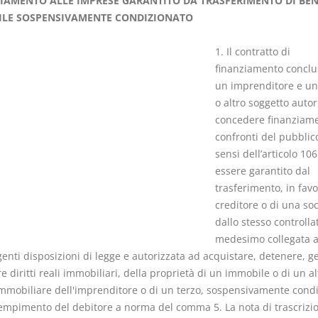
IAMENTO ALLE IMPRESE GARANTITO DA TRASFERIMENTO DI BE
LE SOSPENSIVAMENTE CONDIZIONATO
1. Il contratto di
finanziamento conclu
un imprenditore e u
I Vincoli Pre
o altro soggetto autor
concedere finanziame
D. Minussi
confronti del pubblico
Versione eb
sensi dell’articolo 10
(iva incl.)
essere garantito dal
trasferimento, in favo
creditore o di una soc
dallo stesso controllat
medesimo collegata a
genti disposizioni di legge e autorizzata ad acquistare, detenere, ge
re diritti reali immobiliari, della proprietà di un immobile o di un al
 immobiliare dell'imprenditore o di un terzo, sospensivamente cond
dempimento del debitore a norma del comma 5. La nota di trascrizi