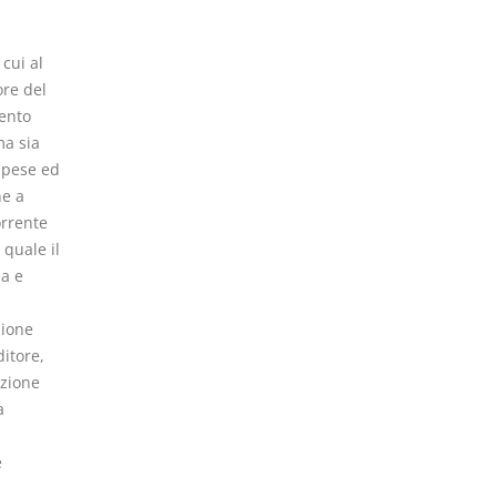
cui al
re del
ento
ma sia
spese ed
ne a
orrente
 quale il
ma e
zione
ditore,
izione
a
e