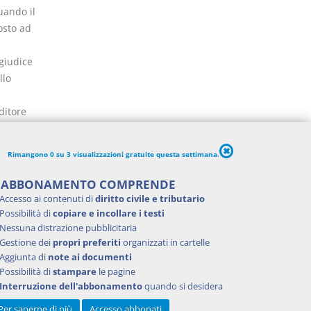
uando il
osto ad
giudice
llo
ditore
ano, ai
i
Rimangono 0 su 3 visualizzazioni gratuite questa settimana.
ebito
to, dà
'ABBONAMENTO COMPRENDE
Accesso ai contenuti di
diritto civile e tributario
 Alla
Possibilità di
copiare e incollare i testi
oni di
Nessuna distrazione pubblicitaria
Gestione dei
propri preferiti
organizzati in cartelle
Aggiunta di
note ai documenti
reale
Possibilità di
stampare
le pagine
l
Interruzione dell'abbonamento
quando si desidera
Per saperne di più
Accesso abbonati