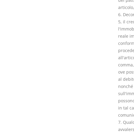
del pat
articol
6. Decor
5, il cr
l'immobi
reale im
conformi
proceder
all'arti
comma, d
ove poss
al debit
nonché a
sull'im
possono
in tal c
comunic
7. Qualo
avvalers