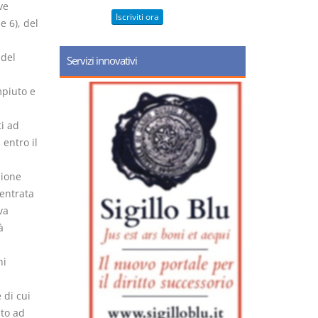
ve
Iscriviti ora
e 6), del
 del
Servizi innovativi
mpiuto e
i ad
 entro il
sione
 entrata
va
à
ni
 di cui
sto ad