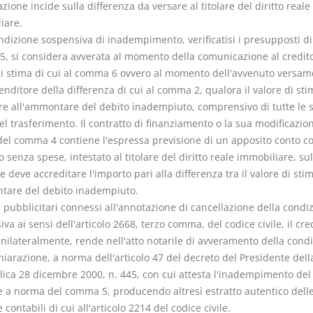
zione incide sulla differenza da versare al titolare del diritto reale
iare.
ndizione sospensiva di inadempimento, verificatisi i presupposti di 
, si considera avverata al momento della comunicazione al credito
di stima di cui al comma 6 ovvero al momento dell'avvenuto versam
enditore della differenza di cui al comma 2, qualora il valore di sti
re all'ammontare del debito inadempiuto, comprensivo di tutte le 
del trasferimento. Il contratto di finanziamento o la sua modificazio
el comma 4 contiene l'espressa previsione di un apposito conto c
 senza spese, intestato al titolare del diritto reale immobiliare, sul
e deve accreditare l'importo pari alla differenza tra il valore di sti
tare del debito inadempiuto.
ni pubblicitari connessi all'annotazione di cancellazione della condi
va ai sensi dell'articolo 2668, terzo comma, del codice civile, il cre
nilateralmente, rende nell'atto notarile di avveramento della cond
iarazione, a norma dell'articolo 47 del decreto del Presidente dell
ica 28 dicembre 2000, n. 445, con cui attesta l'inadempimento del
e a norma del comma 5, producendo altresì estratto autentico dell
e contabili di cui all'articolo 2214 del codice civile.