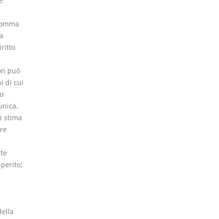
e
 comma
va
ritto
Non può
i di cui
mo
unica,
i stima
ore
nte
perito;
della