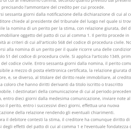
to di cui al medesimo comma, secondo quanto previsto dal present
o, precisando l'ammontare del credito per cui procede.
si sessanta giorni dalla notificazione della dichiarazione di cui al
editore chiede al presidente del tribunale del luogo nel quale si tro
le la nomina di un perito per la stima, con relazione giurata, del di
mobiliare oggetto del patto di cui al comma 1. Il perito procede in
tà ai criteri di cui all'articolo 568 del codice di procedura civile. 
si alla nomina di un perito per il quale ricorre una delle condizion
colo 51 del codice di procedura civile. Si applica l'articolo 1349, pri
el codice civile. Entro sessanta giorni dalla nomina, il perito com
ibile a mezzo di posta elettronica certificata, la relazione giurata d
ore, e, se diverso, al titolare del diritto reale immobiliare, al credit
 coloro che hanno diritti derivanti da titolo iscritto o trascritto
mobile. I destinatari della comunicazione di cui al periodo precede
, entro dieci giorni dalla medesima comunicazione, inviare note al 
aso il perito, entro i successivi dieci giorni, effettua una nuova
azione della relazione rendendo gli eventuali chiarimenti.
ra il debitore contesti la stima, il creditore ha comunque diritto di
i degli effetti del patto di cui al comma 1 e l'eventuale fondatezza 