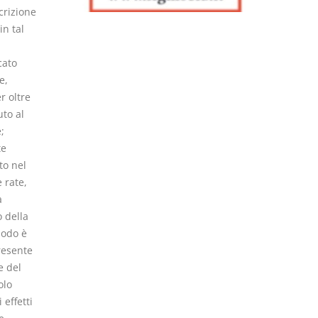
crizione
in tal
cato
e,
r oltre
to al
;
te
to nel
 rate,
à
 della
iodo è
resente
e del
olo
 effetti