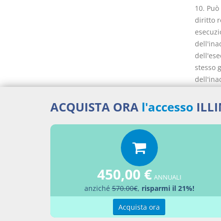
10. Può
diritto 
esecuzi
dell'in
dell'ese
stesso g
dell'ina
deve ve
crediti 
ACQUISTA ORA
l'accesso
ILL
all'even
inademp
atto del
cancella
distribu
450,00 €
cui al l
ANNUALI
11. Il c
anziché
570.00€
,
risparmi il 21%!
immobil
Acquista ora
decreto