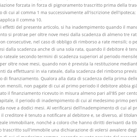
azione forzata in forza di pignoramento trascritto prima della tras
o di cui al comma 1 ma successivamente all'iscrizione dell'ipoteca; 
 applica il comma 10.
li effetti del presente articolo, si ha inadempimento quando il man
to si protrae per oltre nove mesi dalla scadenza di almeno tre rat
n consecutive, nel caso di obbligo di rimborso a rate mensili; o pe
si dalla scadenza anche di una sola rata, quando il debitore è tenu
o rateale secondo termini di scadenza superiori al periodo mensile
 per oltre nove mesi, quando non è prevista la restituzione median
i da effettuarsi in via rateale, dalla scadenza del rimborso previs
o di finanziamento. Qualora alla data di scadenza della prima delle
on mensili, non pagate di cui al primo periodo il debitore abbia gi
to il finanziamento ricevuto in misura almeno pari all'85 per cento
apitale, il periodo di inadempimento di cui al medesimo primo per
da nove a dodici mesi. Al verificarsi dell’inadempimento di cui al p
l creditore è tenuto a notificare al debitore e, se diverso, al titolar
reale immobiliare, nonché a coloro che hanno diritti derivanti da tit
 o trascritto sull'immobile una dichiarazione di volersi avvalere degli