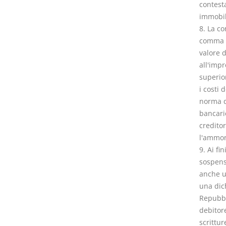
contesta
immobil
8. La co
comma 5
valore 
all'impr
superio
i costi 
norma d
bancario
creditor
l'ammon
9. Ai fi
sospensi
anche u
una dich
Repubbl
debitor
scrittur