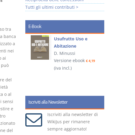
NE
Tutti gli ultimi contributi >
E-Book
so tra
na banca
liminari
Usufrutto Uso e
izzato a
Abitazione
nti nei
D. Minussi
 ai
ook
Versione ebook
€ 4,19
€ 4,19
6 può
(iva incl.)
(
re del
ietà
a o al
i sensi
Iscriviti alla Newsletter
stire e
Iscriviti alla newsletter di
tro
WikiJus per rimanere
izionato
sempre aggiornato!
one del