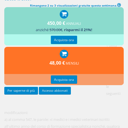
Rimangono 2 su 3 visualizzazioni gratuite questa settimana.
DISPOSIZIONI IN MATERIA DI MEDICI SPECIALIZZANDI E DIRIGENTI
MEDICI DEL SERVIZIO SANITARIO NAZIONALE
450,00 €
ANNUALI
anziché
570.00€
,
risparmi il 21%!
1.
All'articolo
Acquista ora
1 della
legge 30
dicembre
48,00 €
MENSILI
2018, n.
145, sono
Acquista ora
apportate
le
Per saperne di più
Accesso abbonati
seguenti
modificazioni:
a) al comma 547, le parole: «I medici e i medici veterinari iscritti
all'ultimo anno del corso di formazione specialistica nonché, qualora