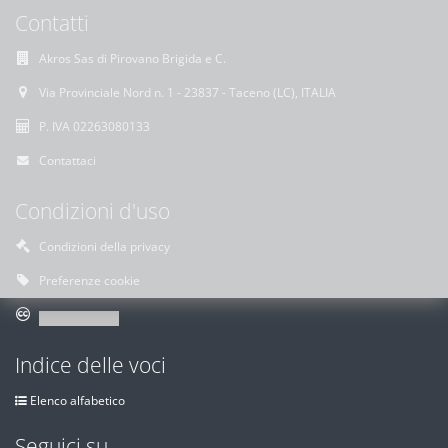
Contatti
Akros Sas di Pirovano Brigida e C.
Via Provinciale Nord n. 1 - 23837 - Taceno (LC), ITALIA
P. IVA 02263080133
Contattaci
Condizioni d'uso
Condizioni della privacy
Preferenze cookie
Indice delle voci
Elenco alfabetico
Seguici su