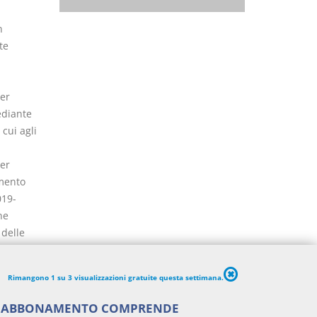
n
te
per
ediante
 cui agli
per
amento
019-
ne
 delle
ento
Rimangono 1 su 3 visualizzazioni gratuite questa settimana.
propri
'ABBONAMENTO COMPRENDE