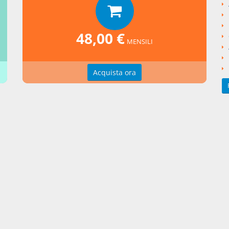
48,00 €
MENSILI
nti collegati
Acquista ora
eto Legge del 2019 numero 162
si argomentali
I
Decreto Legge
2019
162
ngi un commento