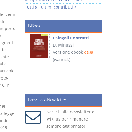
Tutti gli ultimi contributi >
el venir
di
E-Book
'importo
r
I Singoli Contratti
seguenti
uridica
D. Minussi
L
 del
Versione ebook
€ 5,99
2
zzate
ook
(iva incl.)
€ 5,99
alle
articolo
reto-
(
16, n.
Iscriviti alla Newsletter
del
Iscriviti alla newsletter di
la legge
WikiJus per rimanere
i di
sempre aggiornato!
2019.