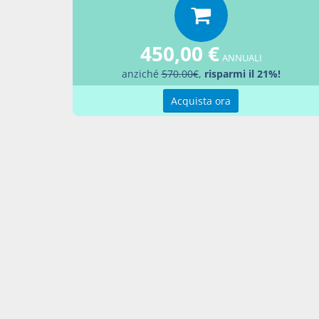
450,00 €
ANNUALI
anziché
570.00€
,
risparmi il 21%!
Docume
Acquista ora
Decr
Percor
LEGG
Aggiu