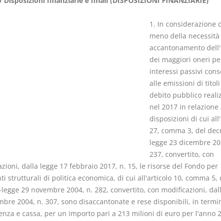
 Disposizioni finanziarie e finali (DISPOSIZIONI FINANZIARIE)
1. In considerazione d
meno della necessità 
accantonamento dell
dei maggiori oneri pe
Prescrizione e
Rapporto e
interessi passivi con
decadenza
relazione gi
alle emissioni di titoli
D. Minussi
D. Minussi
debito pubblico reali
Versione ebook
Versione eb
€ 4,19
nel 2017 in relazione 
(iva incl.)
(iva incl.)
disposizioni di cui all'
27, comma 3, del dec
legge 23 dicembre 20
237, convertito, con
zioni, dalla legge 17 febbraio 2017, n. 15, le risorse del Fondo per
ti strutturali di politica economica, di cui all'articolo 10, comma 5, 
-legge 29 novembre 2004, n. 282, convertito, con modificazioni, dal
bre 2004, n. 307, sono disaccantonate e rese disponibili, in termin
nza e cassa, per un importo pari a 213 milioni di euro per l'anno 