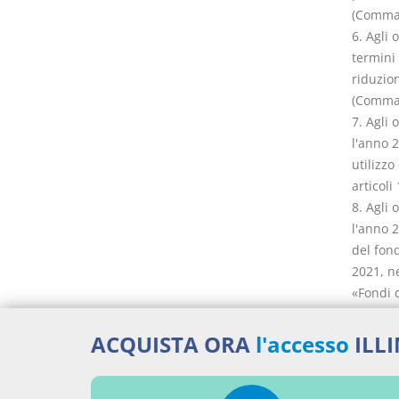
(Comma 
6. Agli 
termini
riduzio
(Comma 
7. Agli 
l'anno 
utilizzo
articoli
8. Agli 
l'anno 
del fond
2021, n
«Fondi d
finanze
relativ
ACQUISTA ORA
l'accesso
ILL
9. Il Mi
decreti 