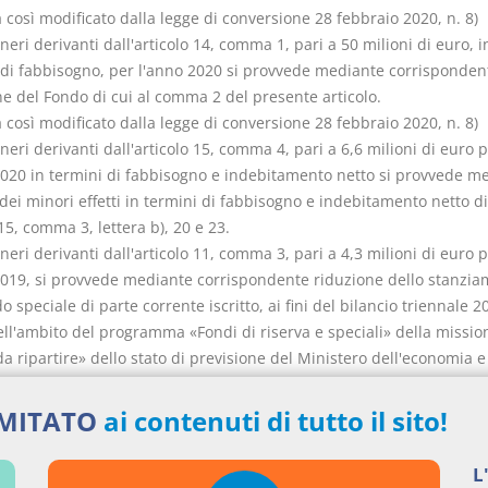
così modificato dalla legge di conversione 28 febbraio 2020, n. 8)
oneri derivanti dall'articolo 14, comma 1, pari a 50 milioni di euro, i
 di fabbisogno, per l'anno 2020 si provvede mediante corrisponden
ne del Fondo di cui al comma 2 del presente articolo.
così modificato dalla legge di conversione 28 febbraio 2020, n. 8)
oneri derivanti dall'articolo 15, comma 4, pari a 6,6 milioni di euro 
2020 in termini di fabbisogno e indebitamento netto si provvede m
 dei minori effetti in termini di fabbisogno e indebitamento netto di
 15, comma 3, lettera b), 20 e 23.
oneri derivanti dall'articolo 11, comma 3, pari a 4,3 milioni di euro 
2019, si provvede mediante corrispondente riduzione dello stanzi
o speciale di parte corrente iscritto, ai fini del bilancio triennale 2
ell'ambito del programma «Fondi di riserva e speciali» della missio
a ripartire» dello stato di previsione del Ministero dell'economia e
 per l'anno 2019, allo scopo parzialmente utilizzando l'accantonam
o al Ministero medesimo.
IMITATO
ai contenuti di tutto il sito!
nistro dell'economia e delle finanze è autorizzato ad apportare con 
le occorrenti variazioni di bilancio.
L