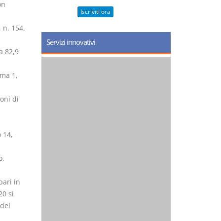
on
Iscriviti ora
 n. 154,
Servizi innovativi
a 82,9
mma 1,
oni di
 14,
o.
pari in
20 si
del