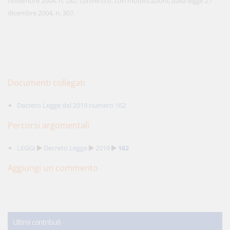
novembre 2004, n. 282, convertito, con modificazioni, dalla legge 27
dicembre 2004, n. 307.
Documenti collegati
Decreto Legge del 2019 numero 162
Percorsi argomentali
LEGGI
Decreto Legge
2019
162
Aggiungi un commento
Ultimi contributi