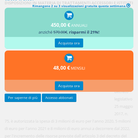
DISPOSIZIONI IN MATERIA DI TRATTAMENTI ACCESSORI E ISTITUTI
Rimangono 2 su 3 visualizzazioni gratuite questa settimana.
NORMATIVI PER I DIRIGENTI DELLE FORZE DI POLIZIA E DELLE
FORZE ARMATE
450,00 €
ANNUALI
anziché
570.00€
,
risparmi il 21%!
1. In
deroga al
Acquista ora
limite di
cui
all'articolo
48,00 €
MENSILI
23,
comma 2,
del
Acquista ora
decreto
Per saperne di più
Accesso abbonati
legislativo
25 maggio
2017, n.
75, è autorizzata la spesa di 3 milioni di euro per l'anno 2020, 5 milioni
di euro per l'anno 2021 e 8 milioni di euro annui a decorrere dal 2022,
per l'incremento delle risorse previste dall'articolo 3 del decreto del