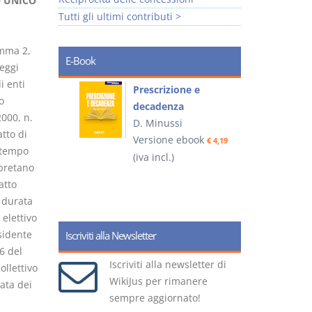
O UNICO
Tutti gli ultimi contributi >
omma 2,
E-Book
leggi
i enti
so e
Prescrizione e
o
decadenza
2000, n.
D. Minussi
atto di
ook
Versione ebook
€ 4,19
€ 4,19
 tempo
(iva incl.)
(
pretano
atto
 durata
elettivo
sidente
Iscriviti alla Newsletter
36 del
Iscriviti alla newsletter di
ollettivo
WikiJus per rimanere
ata dei
sempre aggiornato!