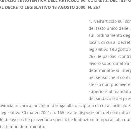
RETAZIONE AUTENTICA DELL'ARTICOLO 90, COMMA 2, DEL TEST
AL DECRETO LEGISLATIVO 18 AGOSTO 2000, N. 267
1. Nell'articolo 90, c
del testo unico delle 
sull'ordinamento degl
I Vincoli Preliminari
Usufrutto U
locali, di cui al decret
Abitazione
legislativo 18 agosto 
D. Minussi
D. Minussi
267, le parole: «contr
Versione ebook
Versione eb
€ 4,19
lavoro subordinato a
(iva incl.)
(iva incl.)
determinato» si inter
nel senso che il contr
stesso non può avere
superiore al mandato 
del sindaco o del pre
ovincia in carica, anche in deroga alla disciplina di cui all'articolo 
legislativo 30 marzo 2001, n. 165, e alle disposizioni del contratto c
e di lavoro che prevedano specifiche limitazioni temporali alla dur
ti a tempo determinato.