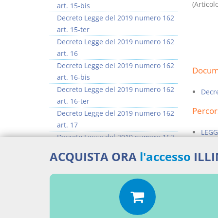
(Articol
art. 15-bis
Decreto Legge del 2019 numero 162
art. 15-ter
Decreto Legge del 2019 numero 162
art. 16
Decreto Legge del 2019 numero 162
Docume
art. 16-bis
Decreto Legge del 2019 numero 162
Decr
art. 16-ter
Percor
Decreto Legge del 2019 numero 162
art. 17
LEGG
Decreto Legge del 2019 numero 162
art. 17-bis
Aggiu
ACQUISTA ORA
l'accesso
ILL
Decreto Legge del 2019 numero 162
art. 18
>> Vai all'argomento completo