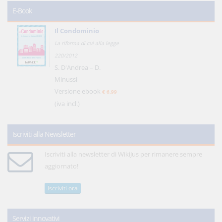
E-Book
Il Condominio
La riforma di cui alla legge
220/2012
S. D'Andrea – D.
Minussi
Versione ebook
€ 6,99
(iva incl.)
Iscriviti alla Newsletter
Iscriviti alla newsletter di WikiJus per rimanere sempre
aggiornato!
Iscriviti ora
Servizi innovativi