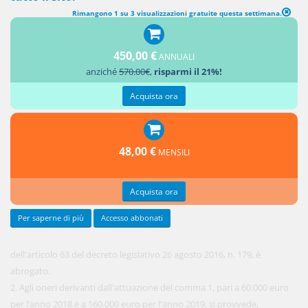
Rimangono 1 su 3 visualizzazioni gratuite questa settimana.
MODIFICA AL DECRETO LEGISLATIVO 26 AGOSTO 2016, N. 179
450,00 €
ANNUALI
1. Il
anziché
570.00€
,
risparmi il 21%!
comma 9
Acquista ora
48,00 €
MENSILI
Acquista ora
Per saperne di più
Accesso abbonati
dell'articolo 63 del decreto legislativo 26 agosto 2016, n. 179, è
abrogato.
2. Agli oneri derivanti dall'attuazione del comma 1, pari a 60.000 euro
per l’anno 2018 e a 160.000 euro per l'anno 2019, si provvede,