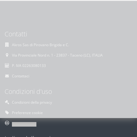
Contatti
Akros Sas di Pirovano Brigida e C.
Via Provinciale Nord n. 1 - 23837 - Taceno (LC), ITALIA
P. IVA 02263080133
Contattaci
Condizioni d'uso
Condizioni della privacy
Preferenze cookie