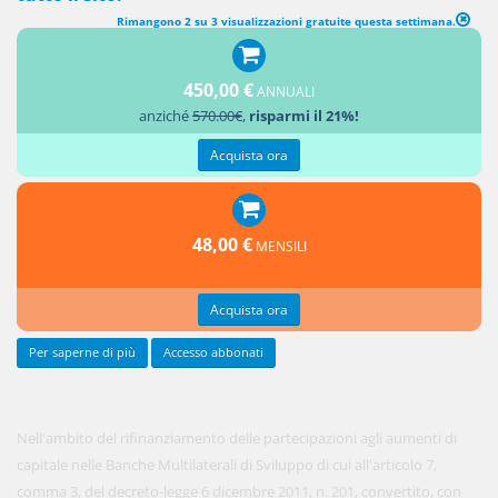
Rimangono 2 su 3 visualizzazioni gratuite questa settimana.
PROROGA DELLA PARTECIPAZIONE ITALIANA A BANCHE E FONDI
MULTILATERALI
450,00 €
ANNUALI
anziché
570.00€
,
risparmi il 21%!
1.
Acquista ora
48,00 €
MENSILI
Acquista ora
Per saperne di più
Accesso abbonati
Nell'ambito del rifinanziamento delle partecipazioni agli aumenti di
capitale nelle Banche Multilaterali di Sviluppo di cui all'articolo 7,
comma 3, del decreto-legge 6 dicembre 2011, n. 201, convertito, con