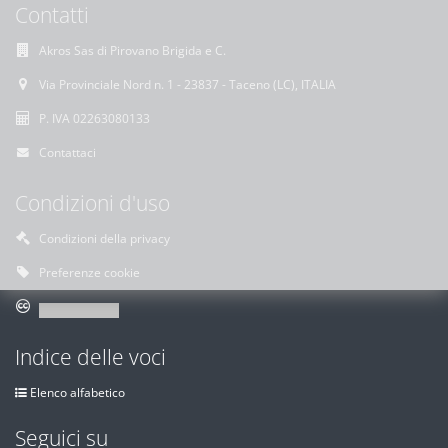
Contatti
Akros Sas di Pirovano Brigida e C.
Via Provinciale Nord n. 1 - 23837 - Taceno (LC), ITALIA
P. IVA 02263080133
Contattaci
Condizioni d'uso
Condizioni della privacy
Preferenze cookie
Indice delle voci
Elenco alfabetico
Seguici su