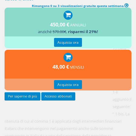
Rimangono 0 su 3 visualizzazioni gratuite questa settimana.
DISPOSIZIONI IN MATERIA DI CONTRIBUTI PREVIDENZIALI DEI
LAVORATORI TRANSFRONTALIERI
450,00 €
ANNUALI
anziché
570.00€
,
risparmi il 21%!
1.
All'articolo
Acquista ora
76 della
legge 30
dicembre
48,00 €
MENSILI
1991, n.
413, dopo
Acquista ora
il comma
1 è
Per saperne di più
Accesso abbonati
aggiunto il
seguente:
“ 1-bis. La
ritenuta di cui al comma 1 è applicata dagli intermediari finanziari
italiani che intervengono nel pagamento anche sulle somme
corrisposte in Italia da parte della gestione della previdenza