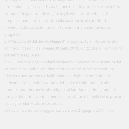
professionale per la vecchiaia, i superstiti e l'invalidità svizzera (LPP), ivi
comprese le prestazioni erogate dagli enti o istituti svizzeri di
prepensionamento, maturate sulla base anche di contributi
previdenziali tassati alla fonte in Svizzera e in qualunque forma
erogate”.
2. All'articolo 38 del decreto-legge 31 maggio 2010, n. 78, convertito,
con modificazioni, dalla legge 30 luglio 2010, n. 122, dopo il comma 13
è inserito il seguente:
“13.1. L'esonero dagli obblighi dichiarativi previsto dalla lettera b) del
comma 13 si applica, con riferimento al conto corrente costituito
all'estero per l'accredito degli stipendi o degli altri emolumenti
derivanti dalle attività lavorative ivi svolte e limitatamente alle
predette somme, anche al coniuge e ai familiari di primo grado del
titolare del conto eventualmente cointestatari o beneficiari di procure
e deleghe relative al conto stesso”.
(Articolo inserito dalla legge di conversione 21 giugno 2017, n. 96)