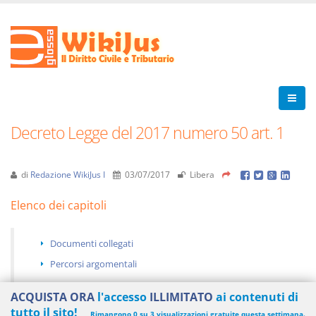
Decreto Legge del 2017 numero 50 art. 1
di
Redazione WikiJus I
03/07/2017
Libera
Elenco dei capitoli
Documenti collegati
Percorsi argomentali
ACQUISTA ORA
l'accesso
ILLIMITATO
ai contenuti di
tutto il sito!
Rimangono 0 su 3 visualizzazioni gratuite questa settimana.