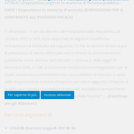
TITOLO I Disposizioni urgenti in materia di finanza pubblica -
CAPO I Disposizioni in materia di entrate (DISPOSIZIONI PER IL
CONTRASTO ALL'EVASIONE FISCALE)
450,00 €
ANNUALI
anziché
570.00€
,
risparmi il 21%!
1. All'articolo 17-ter del decreto del Presidente della Repubblica 26
ottobre 1972, n. 633, sono apportate le seguenti modifiche:
Acquista ora
a) il comma 1 è sostituito dal seguente: “1. Per le cessioni di beni e per
le prestazioni di servizi effettuate nei confronti di amministrazioni
pubbliche, come definite dall'articolo 1, comma 2, della legge 31
48,00 €
MENSILI
dicembre 2009, n. 196, e successive modificazioni e integrazioni, per le
quali i cessionari o committenti non sono debitori d'imposta ai sensi
delle disposizioni in materia d'imposta sul valore aggiunto, l'imposta è
Acquista ora
in ogni caso versata dai medesimi secondo modalità e termini fissati
Per saperne di più
Accesso abbonati
con decreto del Ministro dell'economia e delle finanze.”; ...
(Continua
per gli Abbonati)
Percorsi argomentali
LEGGI
Decreto Legge
2017
50