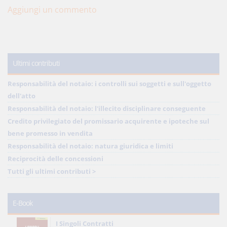
Aggiungi un commento
Ultimi contributi
Responsabilità del notaio: i controlli sui soggetti e sull'oggetto
dell'atto
Responsabilità del notaio: l'illecito disciplinare conseguente
Credito privilegiato del promissario acquirente e ipoteche sul
bene promesso in vendita
Responsabilità del notaio: natura giuridica e limiti
Reciprocità delle concessioni
Tutti gli ultimi contributi >
E-Book
I Singoli Contratti