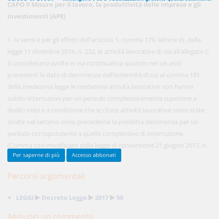
CAPO II Misure per il lavoro, la produttività delle imprese e gli
investimenti (APE)
450,00 €
1. Ai sensi e per gli effetti dell'articolo 1, comma 179, lettera d), della
ANNUALI
anziché
570.00€
,
risparmi il 21%!
legge 11 dicembre 2016, n. 232, le attività lavorative di cui all'allegato C
si considerano svolte in via continuativa quando nei sei anni
Acquista ora
precedenti la data di decorrenza dell'indennità di cui al comma 181
della medesima legge le medesime attività lavorative non hanno
subito interruzioni per un periodo complessivamente superiore a
48,00 €
MENSILI
dodici mesi e a condizione che le citate attività lavorative siano state
svolte nel settimo anno precedente la predetta decorrenza per un
periodo corrispondente a quello complessivo di interruzione.
Acquista ora
(Comma così modificato dalla legge di conversione 21 giugno 2017, n.
Per saperne di più
Accesso abbonati
96) ...
(Continua per gli Abbonati)
Percorsi argomentali
LEGGI
Decreto Legge
2017
50
Aggiungi un commento