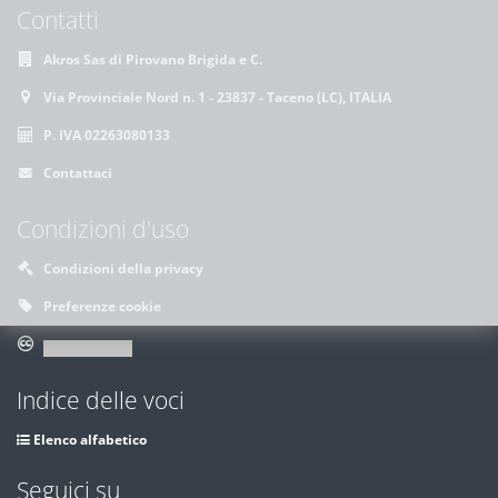
Contatti
Akros Sas di Pirovano Brigida e C.
Via Provinciale Nord n. 1 - 23837 - Taceno (LC), ITALIA
P. IVA 02263080133
Contattaci
Condizioni d'uso
Condizioni della privacy
Preferenze cookie
Indice delle voci
Elenco alfabetico
Seguici su