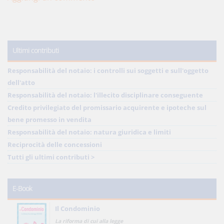
Ultimi contributi
Responsabilità del notaio: i controlli sui soggetti e sull'oggetto
dell'atto
Responsabilità del notaio: l'illecito disciplinare conseguente
Credito privilegiato del promissario acquirente e ipoteche sul
bene promesso in vendita
Responsabilità del notaio: natura giuridica e limiti
Reciprocità delle concessioni
Tutti gli ultimi contributi >
E-Book
Il Condominio
La riforma di cui alla legge