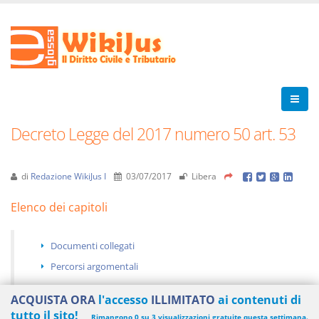
Decreto Legge del 2017 numero 50 art. 53
di
Redazione WikiJus I
03/07/2017
Libera
Elenco dei capitoli
Documenti collegati
Percorsi argomentali
ACQUISTA ORA
l'accesso
ILLIMITATO
ai contenuti di
tutto il sito!
Rimangono 0 su 3 visualizzazioni gratuite questa settimana.