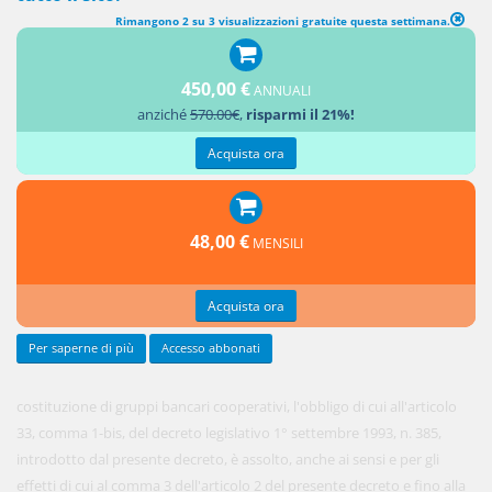
Rimangono 2 su 3 visualizzazioni gratuite questa settimana.
FONDO TEMPORANEO DELLE BANCHE DI CREDITO COOPERATIVO
450,00 €
ANNUALI
1. Durante
anziché
570.00€
,
risparmi il 21%!
la fase di
Acquista ora
48,00 €
MENSILI
Acquista ora
Per saperne di più
Accesso abbonati
costituzione di gruppi bancari cooperativi, l'obbligo di cui all'articolo
33, comma 1-bis, del decreto legislativo 1° settembre 1993, n. 385,
introdotto dal presente decreto, è assolto, anche ai sensi e per gli
effetti di cui al comma 3 dell'articolo 2 del presente decreto e fino alla