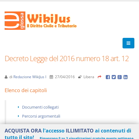
Decreto Legge del 2016 numero 18 art. 12
di
Redazione WikiJus I
27/04/2016
Libera
Elenco dei capitoli
Documenti collegati
Percorsi argomentali
ACQUISTA ORA
l'accesso
ILLIMITATO
ai contenuti di
tutto il sito!
Rimangono 0 su 3 visualizzazioni gratuite questa settimana.