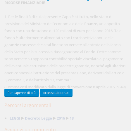
RISORSE FINANZIARIE
1. Per le finalità di cui al presente Capo è istituito, nello stato di
450,00 €
previsione del Ministero dell'economia e delle finanze, un apposito
ANNUALI
anziché
570.00€
,
risparmi il 21%!
fondo con una dotazione di 120 milioni di euro per l'anno 2016. Tale
fondo è ulteriormente alimentato con i corrispettivi annui delle
Acquista ora
garanzie concesse che a tal fine sono versate all'entrata del bilancio
dello Stato per la successiva riassegnazione al Fondo. Dette somme
sono versate su apposita contabilità speciale vincolata al pagamento
48,00 €
MENSILI
dell'eventuale escussione delle predette garanzie, nonché agli ulteriori
oneri connessi all'attuazione del presente Capo, derivanti dall'articolo
3, comma 3, e dall'articolo 13, comma 1.
Acquista ora
(Comma così modificato dalla legge di conversione 8 aprile 2016, n. 49)
Per saperne di più
Accesso abbonati
...
(Continua per gli Abbonati)
Percorsi argomentali
LEGGI
Decreto Legge
2016
18
Aggiungi un commento