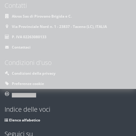
Contatti
Akros Sas di Pirovano Brigida e C.
Via Provinciale Nord n. 1 - 23837 - Taceno (LC), ITALIA
P. IVA 02263080133
Contattaci
Condizioni d'uso
Condizioni della privacy
Preferenze cookie
Indice delle voci
Elenco alfabetico
Seguici su