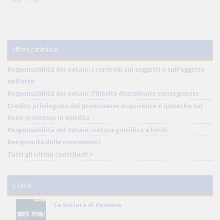
Ultimi contributi
Responsabilità del notaio: i controlli sui soggetti e sull'oggetto
dell'atto
Responsabilità del notaio: l'illecito disciplinare conseguente
Credito privilegiato del promissario acquirente e ipoteche sul
bene promesso in vendita
Responsabilità del notaio: natura giuridica e limiti
Reciprocità delle concessioni
Tutti gli ultimi contributi >
E-Book
Le Società di Persone