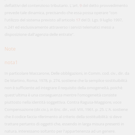
deflattivi del contenzioso tributario. L'art.
9
del detto provvedimento
prevede tale dinamica, precisando che essa possa operare "con
l'utilizzo del sistema previsto all'articolo
17
del D. Lgs. 9 luglio 1997,
n.241 ed esclusivamente attraverso i servizi telematici messi a
disposizione dall'agenzia delle entrate".
Note
nota1
In particolare Maccarone, Delle obbligazioni, in Comm. cod. civ., dir. da
De Martino, Roma, 1978, p. 274, sostiene che la semplice sostituibilità
non è sufficiente ad integrare il requisito della omogeneità, poichè
quest'ultima è una conseguenza mentre l'omogeneità consiste
piuttosto nella identità soggettiva. Contra Ragusa-Maggiore, voce
Compensazione (dir.civ.), in Enc. dir., vol. VIII, 1961, p. 25. L'A. sostiene
che il codice faccia riferimento al criterio della sostituibilità: si deve
trattare pertanto di oggetti che, essendo in larga misura presenti in
natura, interessano soltanto per l'appartenenza ad un genere.