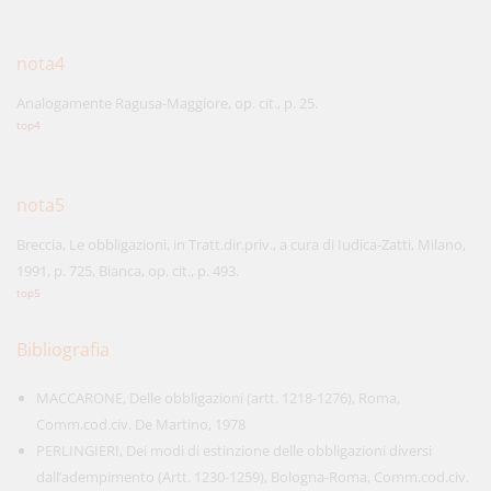
nota4
Analogamente Ragusa-Maggiore, op. cit., p. 25.
top4
nota5
Breccia, Le obbligazioni, in Tratt.dir.priv., a cura di Iudica-Zatti, Milano,
1991, p. 725, Bianca, op. cit., p. 493.
top5
Bibliografia
MACCARONE, Delle obbligazioni (artt. 1218-1276), Roma,
Comm.cod.civ. De Martino, 1978
PERLINGIERI, Dei modi di estinzione delle obbligazioni diversi
dall’adempimento (Artt. 1230-1259), Bologna-Roma, Comm.cod.civ.