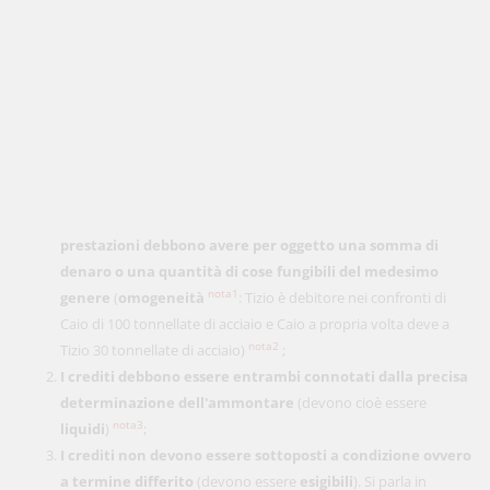
prestazioni debbono avere per oggetto una somma di
denaro o una quantità di cose fungibili
del medesimo
nota1
genere
(
omogeneità
: Tizio è debitore nei confronti di
Caio di 100 tonnellate di acciaio e Caio a propria volta deve a
nota2
Tizio 30 tonnellate di acciaio)
;
I crediti debbono essere entrambi connotati dalla precisa
determinazione dell'ammontare
(devono cioè essere
nota3
liquidi
)
;
I crediti non devono essere sottoposti a condizione ovvero
a termine differito
(devono essere
esigibili
). Si parla in