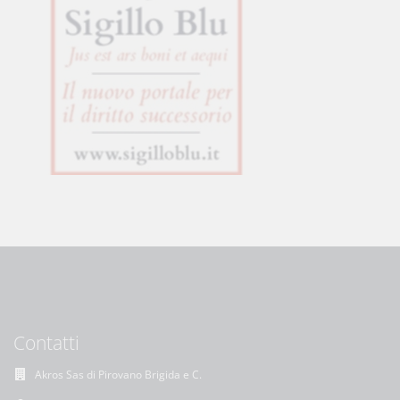
Contatti
Akros Sas di Pirovano Brigida e C.