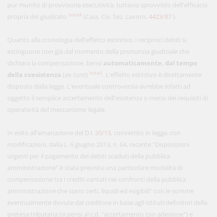
pur munito di provvisoria esecutività, tuttavia sprovvisto dell'efficacia
nota4
propria del giudicato
(Cass. Civ. Sez. Lavoro,
4423/87
).
Quanto alla cronologia dell'effetto estintivo, i reciproci debiti si
estinguono non già dal momento della pronunzia giudiziale che
dichiara la compensazione, bensì
automaticamente, dal tempo
nota5
della coesistenza
(
ex tunc
)
. L'effetto estintivo è direttamente
disposto dalla legge. L'eventuale controversia avrebbe infatti ad
oggetto il semplice accertamento dell'esistenza o meno dei requisiti di
operatività del meccanismo legale.
In esito all'emanazione del D.l.
35/13
, convertito in legge, con
modificazioni, dalla L. 6 giugno 2013, n. 64, recante "Disposizioni
urgenti per il pagamento dei debiti scaduti della pubblica
amministrazione" è stata prevista una particolare modalità di
compensazione tra i crediti vantati nei confronti della pubblica
amministrazione che siano certi, liquidi ed esigibili" con le somme
eventualmente dovute dal creditore in base agli istituti definitori della
pretesa tributaria (si pensi al c.d. "accertamento con adesione") e