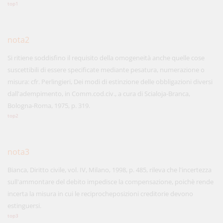
top1
nota2
Si ritiene soddisfino il requisito della omogeneità anche quelle cose
suscettibili di essere specificate mediante pesatura, numerazione o
misura: cfr. Perlingieri, Dei modi di estinzione delle obbligazioni diversi
dall'adempimento, in Comm.cod.civ., a cura di Scialoja-Branca,
Bologna-Roma, 1975, p. 319.
top2
nota3
Bianca, Diritto civile, vol. IV, Milano, 1998, p. 485, rileva che l'incertezza
sull'ammontare del debito impedisce la compensazione, poichè rende
incerta la misura in cui le reciprocheposizioni creditorie devono
estinguersi.
top3