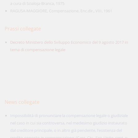
a cura di Scialoja-Branca, 1975
RAGUSA-MAGGIORE, Compensazione, Enc.dir., VIII, 1961
Prassi collegate
Decreto Ministero dello Sviluppo Economico del 9 agosto 2017 in
tema di compensazione legale
News collegate
Impossibilità di pronunciare la compensazione legale o giudiziale
nel caso in cui sia controversa, nel medesimo giudizio instaurato
dal creditore principale, o in altro già pendente, l’esistenza del
credito opposto in compensazione. (Cass. Civ., Sez. Unite, sent. n.