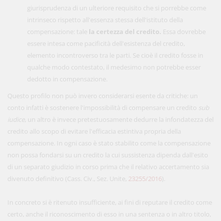
giurisprudenza di un ulteriore requisito che si porrebbe come
intrinseco rispetto all'essenza stessa dell'istituto della
compensazione: tale
la certezza del credito.
Essa dovrebbe
essere intesa come pacificità dell'esistenza del credito,
elemento incontroverso tra le parti. Se cioè il credito fosse in
qualche modo contestato, il medesimo non potrebbe esser
dedotto in compensazione.
Questo profilo non può invero considerarsi esente da critiche: un
conto infatti è sostenere l'impossibilità di compensare un credito
sub
iudice
, un altro è invece pretestuosamente dedurre la infondatezza del
credito allo scopo di evitare l'efficacia estintiva propria della
compensazione. In ogni caso è stato stabilito come la compensazione
non possa fondarsi su un credito la cui sussistenza dipenda dall'esito
di un separato giudizio in corso prima che il relativo accertamento sia
divenuto definitivo (Cass. Civ., Sez. Unite,
23255/2016
).
In concreto si è ritenuto insufficiente, ai fini di reputare il credito come
certo, anche il riconoscimento di esso in una sentenza o in altro titolo,