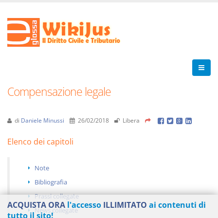
Compensazione legale
di
Daniele Minussi
26/02/2018
Libera
Elenco dei capitoli
Note
Bibliografia
Prassi collegate
ACQUISTA ORA
l'accesso
ILLIMITATO
ai contenuti di
News collegate
tutto il sito!