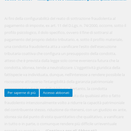
Ai fini della configurabilità del reato di sottrazione fraudolenta al
450,00 €
ANNUALI
pagamento di imposte, ex art. 11 del D.Lgs. n. 74/2000, occorre, sotto il
anziché
570.00€
,
risparmi il 21%!
profilo psicologico, il dolo specifico, ovvero il fine di sottrarsi al
pagamento del proprio debito tributario, e, sotto il profilo materiale,
Acquista ora
una condotta fraudolenta atta a vanificare l'esito dell'esecuzione
tributaria coattiva che configura un presupposto della condotta,
atteso che è prevista dalla legge solo come evenienza futura che la
48,00 €
MENSILI
condotta, idonea, tende a neutralizzare. L’oggettività giuridica della
fattispecie va individuata, dunque, nell’interesse a rendere possibile la
riscossione attraverso l’intangibilità della garanzia patrimoniale
Acquista ora
rappresentata dai beni dell’obbligato. Pertanto, la condotta
Per saperne di più
Accesso abbonati
penalmente rilevante può essere costituita da qualsiasi atto o fatto
fraudolento intenzionalmente volto a ridurre la capacità patrimoniale
del contribuente stesso, riduzione da ritenersi, con un giudizio ex ante,
idonea sia dal punto di vista quantitativo che qualitativo, a vanificare
in tutto o in parte, o comunque rendere più difficile un’eventuale
procedura esecutiva. ...
(Continua per gli Abbonati)