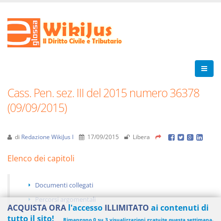
Cass. Pen. sez. III del 2015 numero 36378
(09/09/2015)
di
Redazione WikiJus I
17/09/2015
Libera
Elenco dei capitoli
Documenti collegati
Percorsi argomentali
ACQUISTA ORA
l'accesso
ILLIMITATO
ai contenuti di
tutto il sito!
Rimangono 0 su 3 visualizzazioni gratuite questa settimana.