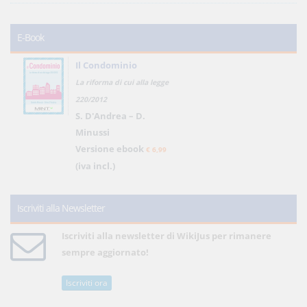
E-Book
Il Condominio
La riforma di cui alla legge
220/2012
S. D'Andrea – D.
Minussi
Versione ebook
€ 6,99
(iva incl.)
Iscriviti alla Newsletter
Iscriviti alla newsletter di WikiJus per rimanere
sempre aggiornato!
Iscriviti ora