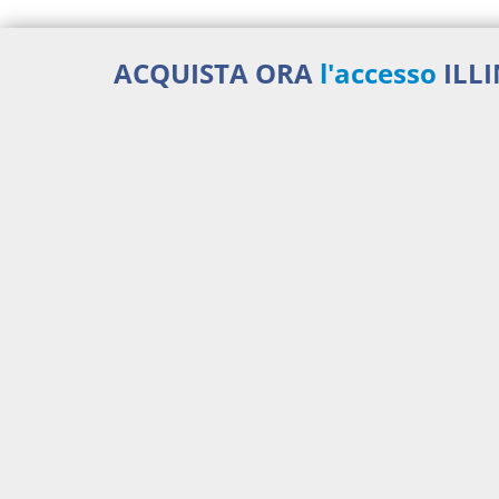
ACQUISTA ORA
l'accesso
ILL
Docume
Dirit
Percor
450,00 €
SENT
ANNUALI
anziché
570.00€
,
risparmi il 21%!
Aggiu
Acquista ora