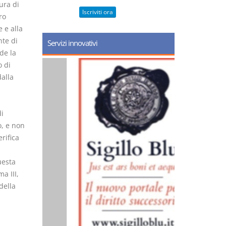
ura di
Iscriviti ora
ro
e e alla
te di
Servizi innovativi
de la
o di
dalla
i
o, e non
rifica
uesta
a III,
della