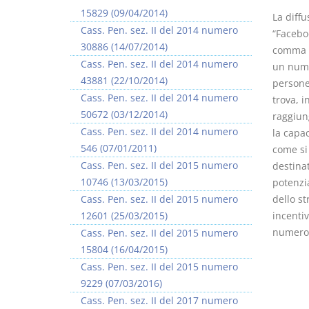
15829 (09/04/2014)
La diff
Cass. Pen. sez. II del 2014 numero
“Faceboo
30886 (14/07/2014)
comma I
Cass. Pen. sez. II del 2014 numero
un nume
43881 (22/10/2014)
persone;
Cass. Pen. sez. II del 2014 numero
trova, i
50672 (03/12/2014)
raggiun
Cass. Pen. sez. II del 2014 numero
la capac
546 (07/01/2011)
come si
Cass. Pen. sez. II del 2015 numero
destina
10746 (13/03/2015)
potenzi
Cass. Pen. sez. II del 2015 numero
dello s
12601 (25/03/2015)
incentiv
numero a
Cass. Pen. sez. II del 2015 numero
15804 (16/04/2015)
Cass. Pen. sez. II del 2015 numero
9229 (07/03/2016)
Cass. Pen. sez. II del 2017 numero