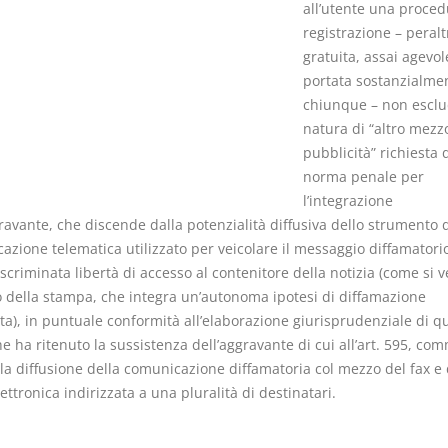
all’utente una proced
registrazione – peralt
gratuita, assai agevol
portata sostanzialmen
chiunque – non esclu
natura di “altro mezz
pubblicità” richiesta 
norma penale per
l’integrazione
ravante, che discende dalla potenzialità diffusiva dello strumento d
azione telematica utilizzato per veicolare il messaggio diffamatori
iscriminata libertà di accesso al contenitore della notizia (come si ve
o della stampa, che integra un’autonoma ipotesi di diffamazione
ta), in puntuale conformità all’elaborazione giurisprudenziale di q
e ha ritenuto la sussistenza dell’aggravante di cui all’art. 595, comm
lla diffusione della comunicazione diffamatoria col mezzo del fax e 
ettronica indirizzata a una pluralità di destinatari.