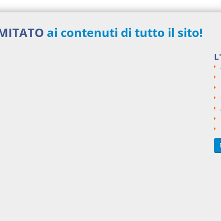
IMITATO
ai contenuti di tutto il sito!
nti collegati
L
to all'onore ed alla reputazione
si argomentali
48,00 €
ENZE
Cass. Pen. sez. II
MENSILI
ngi un commento
Acquista ora