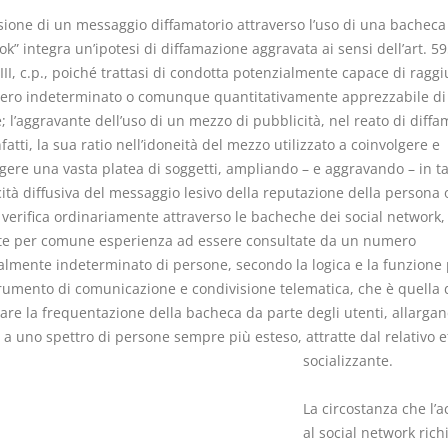
usione di un messaggio diffamatorio attraverso l’uso di una bacheca
k” integra un’ipotesi di diffamazione aggravata ai sensi dell’art. 59
II, c.p., poiché trattasi di condotta potenzialmente capace di ragg
ro indeterminato o comunque quantitativamente apprezzabile di
 l’aggravante dell’uso di un mezzo di pubblicità, nel reato di diffa
I Vincoli Preliminari
Usufrutto U
nfatti, la sua ratio nell’idoneità del mezzo utilizzato a coinvolgere e
Abitazione
gere una vasta platea di soggetti, ampliando – e aggravando – in t
D. Minussi
D. Minussi
ità diffusiva del messaggio lesivo della reputazione della persona o
Versione ebook
Versione eb
€ 4,19
 verifica ordinariamente attraverso le bacheche dei social network,
(iva incl.)
(iva incl.)
te per comune esperienza ad essere consultate da un numero
almente indeterminato di persone, secondo la logica e la funzione 
trumento di comunicazione e condivisione telematica, che è quella 
are la frequentazione della bacheca da parte degli utenti, allargan
 uno spettro di persone sempre più esteso, attratte dal relativo e
socializzante.
La circostanza che l’a
al social network rich