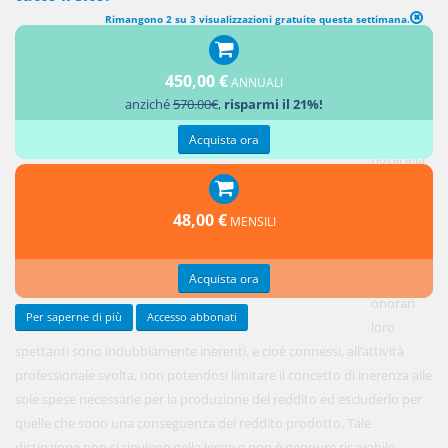
Rimangono 2 su 3 visualizzazioni gratuite questa settimana.
450,00 €
ANNUALI
I
anziché
570.00€
,
risparmi il 21%!
contributi
versati dai
Acquista ora
notai alla
Cassa
Nazionale
48,00 €
MENSILI
del
Notariato
Acquista ora
sugli
onorari
Per saperne di più
Accesso abbonati
loro
spettanti sono indubbiamente inerenti, e cioè connessi, all’attività
professionale svolta, non potendosi limitare il concetto di inerenza alle
sole spese necessarie per la produzione del reddito ed escluderlo per
quelle che sono una conseguenza del reddito prodotto. Tale
distinzione non si rinviene nella legge e non è neppure ricavabile