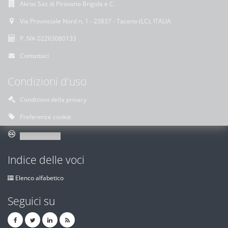
Akros Sas di Pirovano Brigida e C.
Via Provinciale Nord n. 1 - 23837 - Taceno (LC), ITALIA
P. IVA 02263080133
Contattaci
Condizioni d'uso
Condizioni della privacy
Preferenze cookie
Indice delle voci
Elenco alfabetico
Seguici su