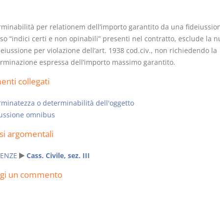
rminabilità per relationem dell’importo garantito da una fideiussio
so “indici certi e non opinabili” presenti nel contratto, esclude la nu
deiussione per violazione dell’art. 1938 cod.civ., non richiedendo la
rminazione espressa dell’importo massimo garantito.
Prescrizione e
Rapporto e
decadenza
relazione gi
nti collegati
D. Minussi
D. Minussi
Versione ebook
Versione eb
€ 4,19
minatezza o determinabilità dell'oggetto
(iva incl.)
(iva incl.)
jussione omnibus
si argomentali
ENZE
Cass. Civile, sez. III
ngi un commento