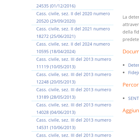
24535 (01/12/2016)
Cass. civile, sez. II del 2020 numero
La dete
20520 (29/09/2020)
attraver
Cass. civile, sez. II del 2021 numero
della fi
18272 (25/06/2021)
predete
I Vincoli Preliminari
Usufrutto Uso e
Cass. civile, sez. II del 2024 numero
Abitazione
Docume
10595 (18/04/2024)
D. Minussi
D. Minussi
Cass. civile, sez. III del 2013 numero
Versione ebook
Versione ebook
€ 4,19
€ 4,19
Deter
11119 (10/05/2013)
(iva incl.)
(iva incl.)
Fide
Cass. civile, sez. III del 2013 numero
12248 (20/05/2013)
Percor
Cass. civile, sez. III del 2013 numero
13189 (28/05/2013)
SENT
Cass. civile, sez. III del 2013 numero
Aggiu
14028 (04/06/2013)
Cass. civile, sez. III del 2013 numero
14531 (10/06/2013)
Cass. civile, sez. III del 2013 numero