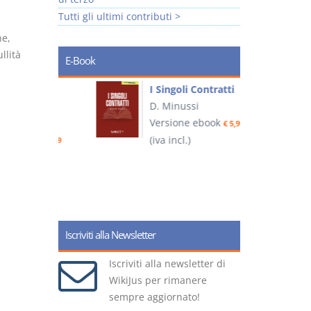
Tutti gli ultimi contributi >
ne,
llità
E-Book
I Singoli Contratti
uridica
D. Minussi
L
Versione ebook
€ 5,99
2
ook
(iva incl.)
€ 5,99
(
Iscriviti alla Newsletter
Iscriviti alla newsletter di
WikiJus per rimanere
sempre aggiornato!