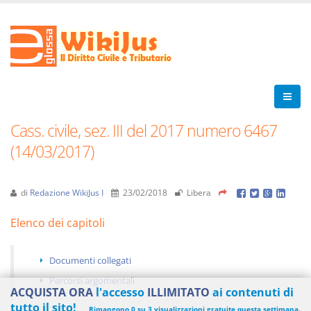
Cass. civile, sez. III del 2017 numero 6467
(14/03/2017)
di
Redazione WikiJus I
23/02/2018
Libera
Elenco dei capitoli
Documenti collegati
Percorsi argomentali
ACQUISTA ORA
l'accesso
ILLIMITATO
ai contenuti di
tutto il sito!
Rimangono 0 su 3 visualizzazioni gratuite questa settimana.