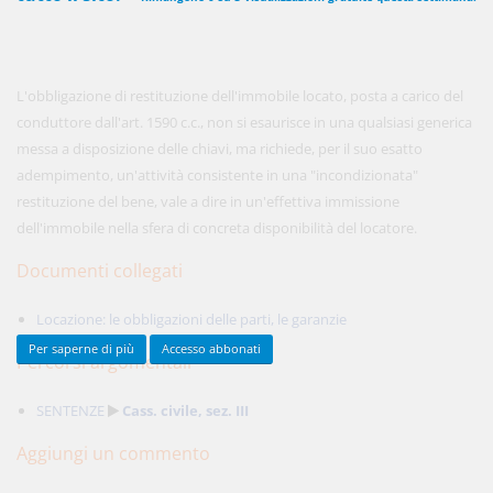
450,00 €
ANNUALI
L'obbligazione di restituzione dell'immobile locato, posta a carico del
anziché
570.00€
,
risparmi il 21%!
conduttore dall'art. 1590 c.c., non si esaurisce in una qualsiasi generica
messa a disposizione delle chiavi, ma richiede, per il suo esatto
Acquista ora
adempimento, un'attività consistente in una "incondizionata"
restituzione del bene, vale a dire in un'effettiva immissione
dell'immobile nella sfera di concreta disponibilità del locatore.
48,00 €
MENSILI
Documenti collegati
Acquista ora
Locazione: le obbligazioni delle parti, le garanzie
Per saperne di più
Accesso abbonati
Percorsi argomentali
SENTENZE
Cass. civile, sez. III
Aggiungi un commento