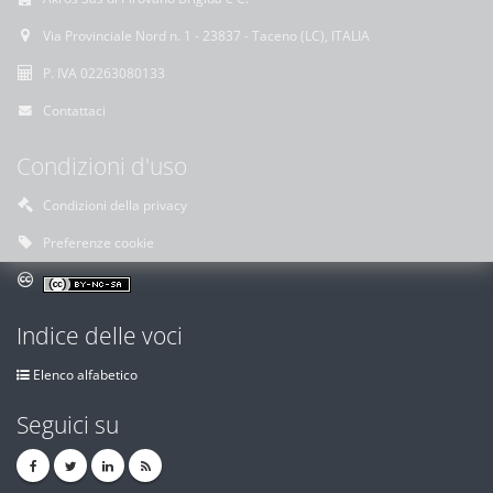
Via Provinciale Nord n. 1 - 23837 - Taceno (LC), ITALIA
P. IVA 02263080133
Contattaci
Condizioni d'uso
Condizioni della privacy
Preferenze cookie
Indice delle voci
Elenco alfabetico
Seguici su