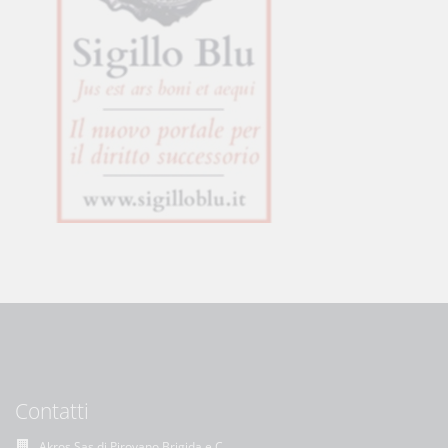
Contatti
Akros Sas di Pirovano Brigida e C.