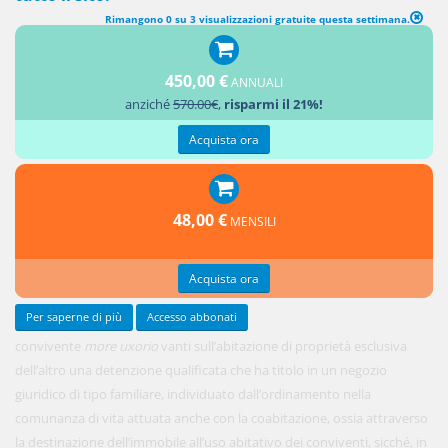
Rimangono 0 su 3 visualizzazioni gratuite questa settimana.
450,00 €
ANNUALI
Deve
anziché
570.00€
,
risparmi il 21%!
ritenersi
che il
Acquista ora
48,00 €
MENSILI
Acquista ora
Per saperne di più
Accesso abbonati
convivente
more uxorio
vanti sull’abitazione di proprietà esclusiva
dell’altro una detenzione qualificata che ha titolo in un negozio
giuridico di tipo familiare, individuato dall’ordinamento nella
comunanza di vita attuata anche con la coabitazione, ossia attraverso
la destinazione dell’immobile all’uso abitativo dei conviventi, sicché, in