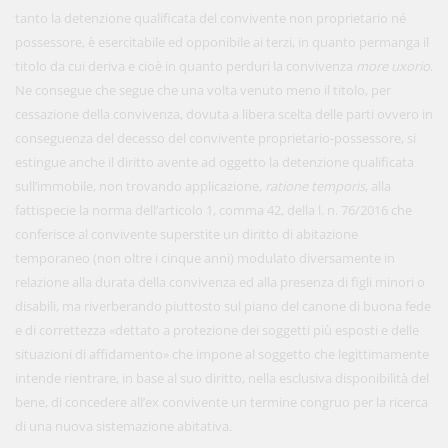
tanto la detenzione qualificata del convivente non proprietario né
possessore, è esercitabile ed opponibile ai terzi, in quanto permanga il
titolo da cui deriva e cioè in quanto perduri la convivenza
more uxorio
.
Ne consegue che segue che una volta venuto meno il titolo, per
cessazione della convivenza, dovuta a libera scelta delle parti ovvero in
conseguenza del decesso del convivente proprietario-possessore, si
estingue anche il diritto avente ad oggetto la detenzione qualificata
sull’immobile, non trovando applicazione,
ratione temporis
, alla
fattispecie la norma dell’articolo 1, comma 42, della l. n. 76/2016 che
conferisce al convivente superstite un diritto di abitazione
temporaneo (non oltre i cinque anni) modulato diversamente in
relazione alla durata della convivenza ed alla presenza di figli minori o
disabili, ma riverberando piuttosto sul piano del canone di buona fede
e di correttezza «dettato a protezione dei soggetti più esposti e delle
situazioni di affidamento» che impone al soggetto che legittimamente
intende rientrare, in base al suo diritto, nella esclusiva disponibilità del
bene, di concedere all’ex convivente un termine congruo per la ricerca
di una nuova sistemazione abitativa.