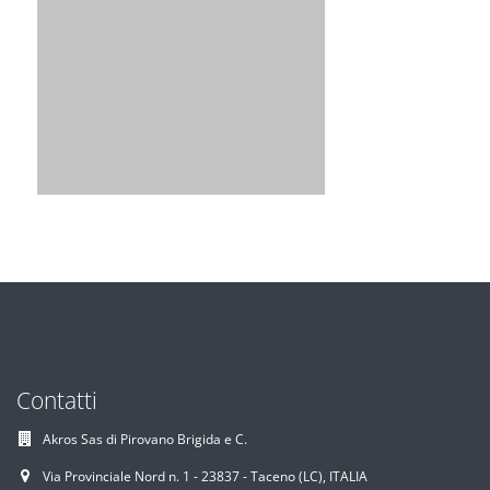
Contatti
Akros Sas di Pirovano Brigida e C.
Via Provinciale Nord n. 1 - 23837 - Taceno (LC), ITALIA