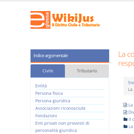
La co
Indice argomentale
resp
Civile
Tributario
Soc
Entità
La 
Persona fisica
Persona giuridica
La
Associazioni riconosciute
Di
Fondazioni
Il 
Enti privati non provvisti di
La
personalità giuridica