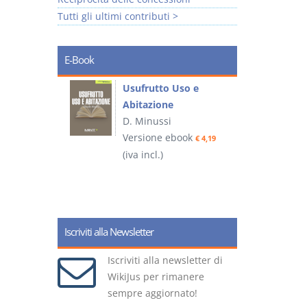
Tutti gli ultimi contributi >
E-Book
liminari
Usufrutto Uso e
Abitazione
D. Minussi
ook
Versione ebook
€ 4,19
€ 4,19
(iva incl.)
(
Iscriviti alla Newsletter
Iscriviti alla newsletter di
WikiJus per rimanere
sempre aggiornato!